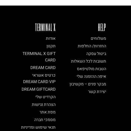
TERMINAL X
HELP
משלוחים
אודות
החזרות/ החלפות
תקנון
ביטול עסקה
TERMINAL X GIFT
CARD
תשובות לכל השאלות
DREAM CARD
הטבות מולטיפאס
כרטיס אשראי
איפה ההזמנה שלי
DREAM CARD VIP
מבקר פנים – מקשיבון
DREAM GIFTCARD
יצירת קשר
הקרדיט שלי
הצהרת נגישות
מפת אתר
מסמכי חברה
תנאי שימוש ומדיניות