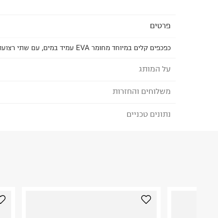
פרטים
כפכפים קלים במיוחד מחומר EVA עמיד במים, עם שתי רצועות מתכווננות.
על המותג
משלוחים והחזרות
בירקנשטוק - BIRKENSTOCK
נתונים טכניים
לבחירת בשיטת המשלוח המתאימה לכם,
נא ללחוץ כאן
מותג נוחות גרמני הקיים משנת 
הזמנתם והתחרטתם?
כף הרגל.
הרכב בד/חומר
:
סינטטי
בשנת 1960 הכירו לעולם את סוליית השעם בעלת 
₪) לזמן מוגבל! חינם בהזמנות מעל 500 ₪.
לפרטים נא
ארץ ייצור
:
ישראל
הרגל.
ניתן גם להחזיר את החבילה דרך דואר ישראל ללא תשל
אין הוראות מיוחדות
כאן
.
היבואן
לפני החזרת החבילה, חשוב להדביק את מדבקת הגוביי
איי.אי.איל בע"מ
במקום בו הודבקה הכתובת שלכם.