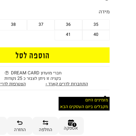
מידה
38
37
36
35
41
40
הוספה לסל
חברי מועדון DREAM CARD
בקניה זו ניתן לצבור כ 25 נקודות
התחברות לדרים קארד ›
הצטרפות לדרים
מזמינים היום
מקבלים ביום העסקים הבא
1
אספקה
החלפה
החזרה