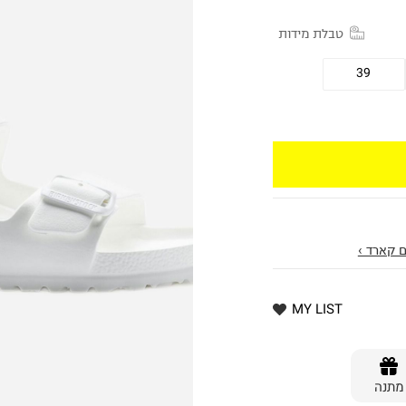
טבלת מידות
39
 קארד ›
MY LIST
מתנה