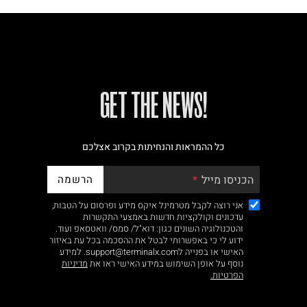
!GET THE NEWS
כל ההמראות והנחיתות בקרוב אצלכם
הרשמה
הכניסו מייל
אני רוצה לקבל מטרמינל איקס מידע ופרסום על הטבות,
עדכונים וקולקציות חדשות באמצעי התקשרות
והטכנולוגיה השונים כגון: דוא"ל/ סמס/ וואטסאפ ועוד.
ידוע לי כי באפשרותי לבטל את ההסכמה בכל עת באיזור
האישי או בפנייה לsupport@terminalx.com. למידע
נוסף על אופן השימוש במידע האישי ראו את
מדיניות
הפרטיות.