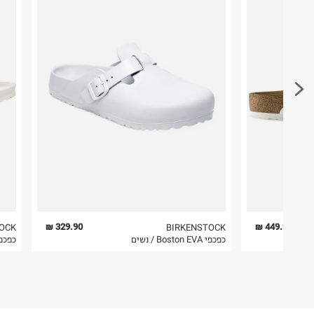
דרך בן צבי 84, תל אביב.
ח.פ. 512368424
פריטים שבירים יש להחזיר עם שליח דרך ממשק ההחז
בהתאם לתנאי השימוש.
חשוב לשים לב:
1. לא ניתן להחזיר פריטים שבירים דרך הדואר.
2. לא ניתן להחזיר חולצות בי"ס מודפסות בהדפסה אישית.
3. מוצרי טיפוח ניתן להחזיר סגורים באריזתם המקורית
להחזיר לקים.
4. לא ניתן להחזיר ויטמינים ותוספי תזונה.
5. יש להחזיר את כל הפריטים עם התוויות.
6. נעליים ניתן להחזיר רק בקופסתם המקורית בלבד.
329.90 ₪
449.90 ₪
OCK
BIRKENSTOCK
כפכפי Boston EVA / נשים
כפכפי Madrid EVA