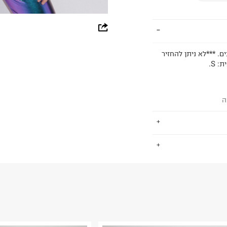
whatsapp
facebook
ים. ***לא ניתן להחזיר
pinterest
copy link
ה
.
החזרות / החלפות בקליק עם שליח עד הבית ב-14.9 ₪ (במקום ב-19.9
 ללחוץ כאן
.
ום.
למידע נא ללחוץ