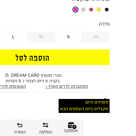
מידה
L
M
S
XS
הוספה לסל
חברי מועדון DREAM CARD
בקניה זו ניתן לצבור כ 6 נקודות
התחברות לדרים קארד ›
הצטרפות לדרים
מזמינים היום
מקבלים ביום העסקים הבא
1
אספקה
החלפה
החזרה