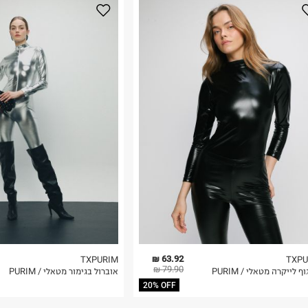
נא על גבי החבילה
רות באתר בלבד
 בלבד. לא ניתן
63.92 ₪
TXPURIM
TXPU
79.90 ₪
ף לייקרה מטאלי / PURIM
אוברול בגימור מטאלי / PURIM
20% OFF