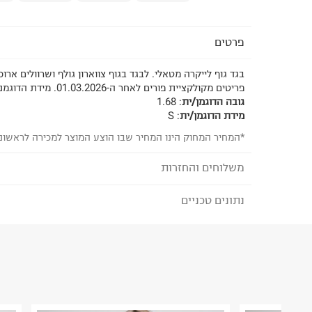
פרטים
בגד גוף לייקרה מטאלי. לבגד בגוף צווארון גולף ושרוולים ארוכ
פריטים מקולקציית פורים לאחר ה-01.03.2026. מידת הדוגמנית: S.
גובה הדוגמן/ית
:
1.68
מידת הדוגמן/ית
:
S
*המחיר המחוק הינו המחיר שבו הוצע המוצר למכירה לראשונ
משלוחים והחזרות
נתונים טכניים
לבחירת בשיטת המשלוח המתאימה לכם,
נא ללחוץ כאן
הזמנתם והתחרטתם?
הרכב בד/חומר
:
5% אלסטיין 95% פוליאסטר
₪) לזמן מוגבל! חינם בהזמנות מעל 500 ₪.
לפרטים נא
ארץ ייצור
:
ישראל
ניתן גם להחזיר את החבילה דרך דואר ישראל ללא תשל
הוראות כביסה
כאן
.