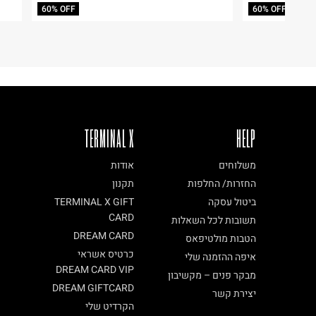
60% OFF
60% OFF
ח.פ. 515722536
TERMINAL X
HELP
משלוחים
אודות
החזרות/ החלפות
תקנון
ביטול עסקה
TERMINAL X GIFT
CARD
תשובות לכל השאלות
DREAM CARD
הטבות מולטיפאס
כרטיס אשראי
איפה ההזמנה שלי
DREAM CARD VIP
מבקר פנים – מקשיבון
DREAM GIFTCARD
יצירת קשר
הקרדיט שלי