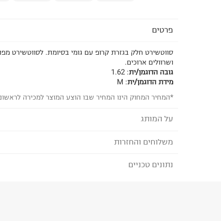
פרטים
סווטשירט חלק בגזרת קרופ עם גומי בסיומת. לסווטשירט מפת
ושרוולים ארוכים.
גובה הדוגמן/ית
:
1.62
מידת הדוגמן/ית
:
M
*המחיר המחוק הינו המחיר שבו הוצע המוצר למכירה לראשונ
על המותג
משלוחים והחזרות
NOA KIREL X TERMINAL X - נועה קירל X טרמינל x
הקולקציה החדשה של נועה קירל בשיתוף פעולה עם הא
נתונים טכניים
לבחירת בשיטת המשלוח המתאימה לכם,
נא ללחוץ כאן
להשיג בלעדית כאן באתר.
הזמנתם והתחרטתם?
הרכב בד/חומר
:
50% כותנה 50% פוליאסטר
₪) לזמן מוגבל! חינם בהזמנות מעל 500 ₪.
לפרטים נא
ארץ ייצור
:
סין