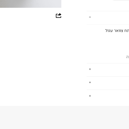
whatsapp
facebook
ח צוואר עגול
pinterest
copy link
ה
תר
.
TERMINAL X
.
החזרות / החלפות בקליק עם שליח עד הבית ב-14.9 ₪ (במקום ב-19.9
 ללחוץ כאן
.