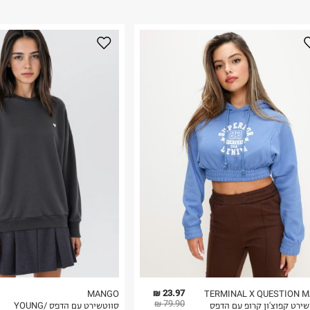
ום.
למידע נא ללחוץ
נא על גבי החבילה
רות באתר בלבד
 בלבד. לא ניתן
23.97 ₪
MANGO
TERMINAL X QUESTION 
79.90 ₪
שירט קפוצ'ון קרופ עם הדפס
סווטשירט עם הדפס /YOUNG