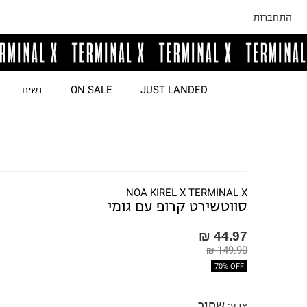
התחברות
JUST LANDED
ON SALE
נשים
NOA KIREL X TERMINAL X
סווטשירט קרופ עם גומי
44.97 ₪
149.90 ₪
70% OFF
שחור
צבע
: