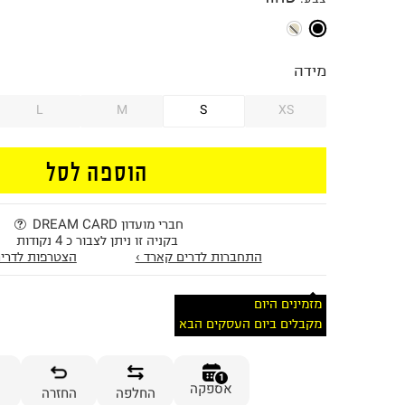
מידה
L
M
S
XS
הוספה לסל
חברי מועדון DREAM CARD
בקניה זו ניתן לצבור כ 4 נקודות
התחברות לדרים קארד ›
הצטרפות לדרים
מזמינים היום
מקבלים ביום העסקים הבא
1
אספקה
החלפה
החזרה