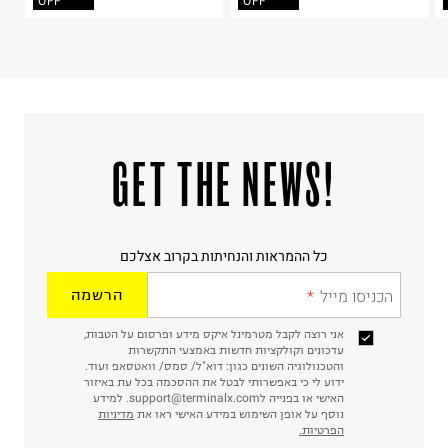
קריית שדה התעופה
OFF
OFF
ח.פ. 515722536
!GET THE NEWS
כל ההמראות והנחיתות בקרוב אצלכם
הכניסו מייל
הרשמה
אני רוצה לקבל מטרמינל איקס מידע ופרסום על הטבות,
עדכונים וקולקציות חדשות באמצעי התקשרות
והטכנולוגיה השונים כגון: דוא"ל/ סמס/ וואטסאפ ועוד.
ידוע לי כי באפשרותי לבטל את ההסכמה בכל עת באיזור
האישי או בפנייה לsupport@terminalx.com. למידע
נוסף על אופן השימוש במידע האישי ראו את
מדיניות
הפרטיות.