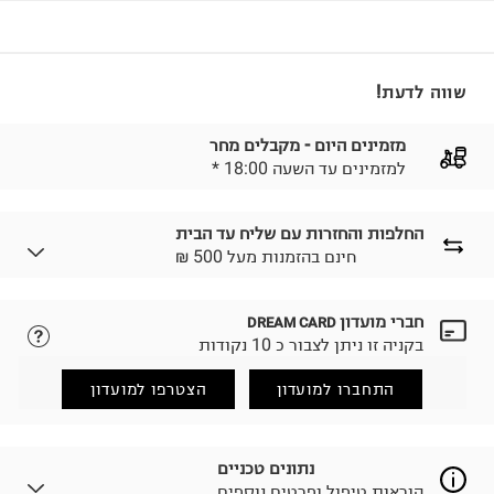
שווה לדעת!
מזמינים היום - מקבלים מחר
* למזמינים עד השעה 18:00
החלפות והחזרות עם שליח עד הבית
₪ חינם בהזמנות מעל 500
חברי מועדון
DREAM CARD
לבחירת בשיטת המשלוח המתאימה לכם,
נא ללחוץ כאן.
בקניה זו ניתן לצבור כ 10 נקודות
הזמנתם והתחרטתם?
החזרות / החלפות בקליק עם שליח עד הבית ב-14.9 ₪
התחברו למועדון
הצטרפו למועדון
(במקום ב-19.9 ₪) לזמן מוגבל! חינם בהזמנות מעל 500 ₪.
לפרטים נא ללחוץ כאן
.
ניתן גם להחזיר את החבילה דרך דואר ישראל ללא תשלום.
נתונים טכניים
למידע נא ללחוץ כאן
.
הוראות טיפול ופרטים נוספים
לפני החזרת החבילה, חשוב להדביק את מדבקת הגוביינא על