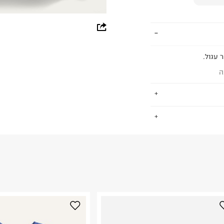
whatsapp
facebook
 עגול.
pinterest
ה
copy link
.
החזרות / החלפות בקליק עם שליח עד הבית ב-14.9 ₪ (במקום ב-19.9
 ללחוץ כאן
.
ום.
למידע נא ללחוץ
נא על גבי החבילה