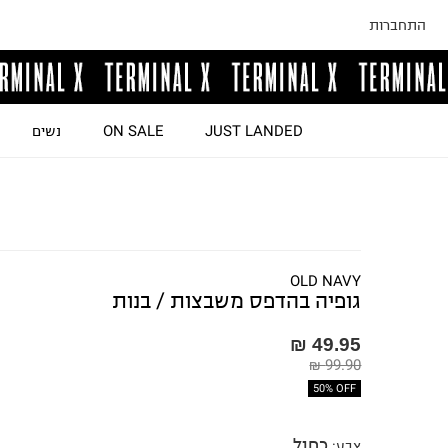
התחברות
JUST LANDED
ON SALE
נשים
OLD NAVY
גופיה בהדפס משבצות / בנות
49.95 ₪
99.90 ₪
50% OFF
כחול
צבע
: