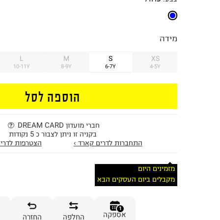
מידה
L
M
S
XS
10-11Y
8-9Y
6-7Y
4-5Y
הוספה לסל
חברי מועדון DREAM CARD
בקניה זו ניתן לצבור כ 5 נקודות
התחברות לדרים קארד ›
הצטרפות לדרים
מזמינים היום
מקבלים ביום העסקים הבא
1
אספקה
החלפה
החזרה