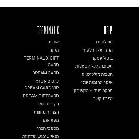
TERMINAL X
HELP
משלוחים
אודות
החזרות/ החלפות
תקנון
ביטול עסקה
TERMINAL X GIFT
CARD
תשובות לכל השאלות
DREAM CARD
הטבות מולטיפאס
כרטיס אשראי
איפה ההזמנה שלי
DREAM CARD VIP
מבקר פנים – מקשיבון
DREAM GIFTCARD
יצירת קשר
הקרדיט שלי
הצהרת נגישות
מפת אתר
מסמכי חברה
תנאי שימוש ומדיניות