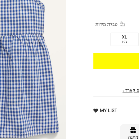
טבלת מידות
XL
12Y
 קארד ›
MY LIST
מתנה