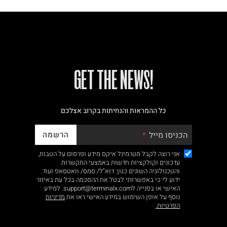
!GET THE NEWS
כל ההמראות והנחיתות בקרוב אצלכם
הרשמה
הכניסו מייל
אני רוצה לקבל מטרמינל איקס מידע ופרסום על הטבות,
עדכונים וקולקציות חדשות באמצעי התקשרות
והטכנולוגיה השונים כגון: דוא"ל/ סמס/ וואטסאפ ועוד.
ידוע לי כי באפשרותי לבטל את ההסכמה בכל עת באיזור
האישי או בפנייה לsupport@terminalx.com. למידע
נוסף על אופן השימוש במידע האישי ראו את
מדיניות
הפרטיות.