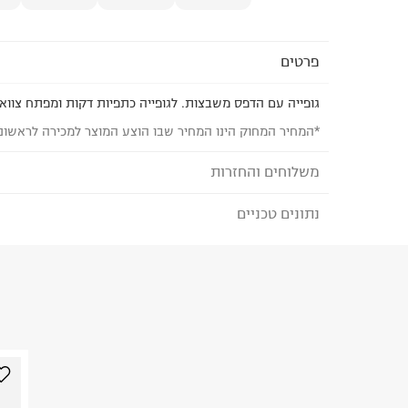
פרטים
גופייה עם הדפס משבצות. לגופייה כתפיות דקות ומפתח צוואר
*המחיר המחוק הינו המחיר שבו הוצע המוצר למכירה לראשונ
משלוחים והחזרות
נתונים טכניים
לבחירת בשיטת המשלוח המתאימה לכם,
נא ללחוץ כאן
הזמנתם והתחרטתם?
הרכב בד/חומר
:
64% כותנה ו-36% בדים סינטטיים
₪) לזמן מוגבל! חינם בהזמנות מעל 500 ₪.
לפרטים נא
ארץ ייצור
:
וייטנאם
ניתן גם להחזיר את החבילה דרך דואר ישראל ללא תשל
הוראות כביסה
כאן
.
לפני החזרת החבילה, חשוב להדביק את מדבקת הגוביי
במקום בו הודבקה הכתובת שלכם.