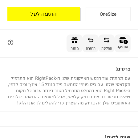
הוספה לסל
OneSize
הוספה לסל
1
אספקה
החלפה
החזרה
מתנה
פרטים:
1
עם תחתית עור הזמש האייקונית שלו, ה-RightPack הוא התרמיל
הקלאסי שלנו. עם כיס פנימי למחשב נייד בגודל 15 אינץ’ וכיס קדמי,
ה-Right Pack הוא בהחלט התרמיל הטוב ביותר עבור כל מקום
שאליו תגיעו. זה אמנם תיק קלאסי, אבל לפעמים ההתאמה שלו עם
האאוטפיט שלך זה בדיוק מה שצריך כדי להשלים לך את הלוק!
שווה לדעת!