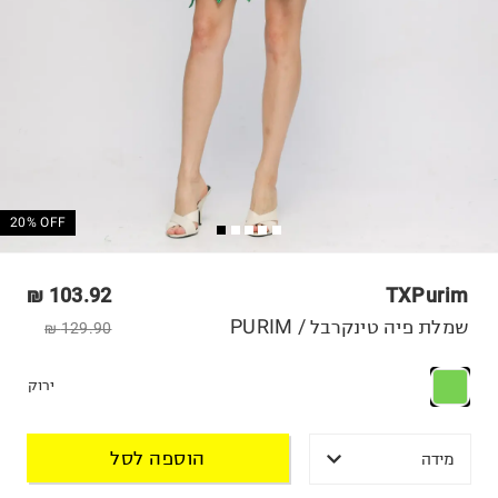
20% OFF
103.92 ₪
TXPurim
שמלת פיה טינקרבל / PURIM
129.90 ₪
ירוק
הוספה לסל
מידה