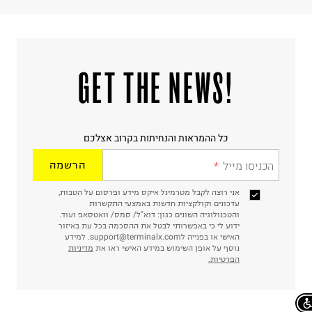
!GET THE NEWS
כל ההמראות והנחיתות בקרוב אצלכם
הכניסו מייל
הרשמה
אני רוצה לקבל מטרמינל איקס מידע ופרסום על הטבות,
עדכונים וקולקציות חדשות באמצעי התקשרות
והטכנולוגיה השונים כגון: דוא"ל/ סמס/ וואטסאפ ועוד.
ידוע לי כי באפשרותי לבטל את ההסכמה בכל עת באיזור
האישי או בפנייה לsupport@terminalx.com. למידע
נוסף על אופן השימוש במידע האישי ראו את
מדיניות
הפרטיות.