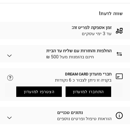
שווה לדעת!
זמן אספקה לפריט זה:
עד 3 ימי עסקים
החלפות והחזרות עם שליח עד הבית
₪ חינם בהזמנות מעל 500
חברי מועדון
DREAM CARD
לבחירת בשיטת המשלוח המתאימה לכם,
נא ללחוץ כאן.
בקניה זו ניתן לצבור כ 6 נקודות
הזמנתם והתחרטתם?
החזרות / החלפות בקליק עם שליח עד הבית ב-14.9 ₪
התחברו למועדון
הצטרפו למועדון
(במקום ב-19.9 ₪) לזמן מוגבל! חינם בהזמנות מעל 500 ₪.
לפרטים נא ללחוץ כאן
.
ניתן גם להחזיר את החבילה דרך דואר ישראל ללא תשלום.
נתונים טכניים
למידע נא ללחוץ כאן
.
הוראות טיפול ופרטים נוספים
לפני החזרת החבילה, חשוב להדביק את מדבקת הגוביינא על
גבי החבילה במקום בו הודבקה הכתובת שלכם.