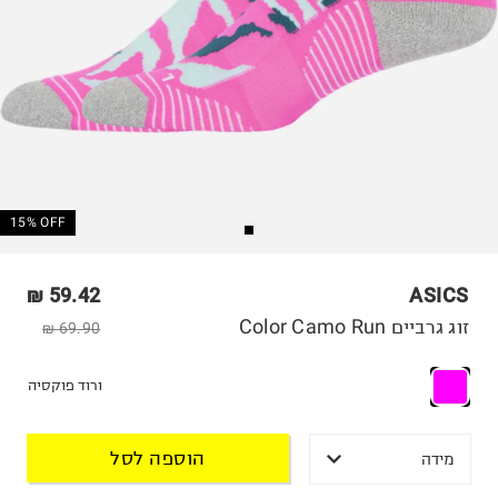
15% OFF
59.42 ₪
ASICS
זוג גרביים Color Camo Run
69.90 ₪
ורוד פוקסיה
הוספה לסל
מידה