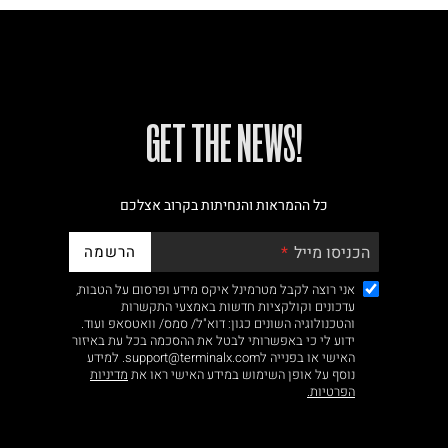
!GET THE NEWS
כל ההמראות והנחיתות בקרוב אצלכם
הרשמה
הכניסו מייל
אני רוצה לקבל מטרמינל איקס מידע ופרסום על הטבות,
עדכונים וקולקציות חדשות באמצעי התקשרות
והטכנולוגיה השונים כגון: דוא"ל/ סמס/ וואטסאפ ועוד.
ידוע לי כי באפשרותי לבטל את ההסכמה בכל עת באיזור
האישי או בפנייה לsupport@terminalx.com. למידע
נוסף על אופן השימוש במידע האישי ראו את
מדיניות
הפרטיות.