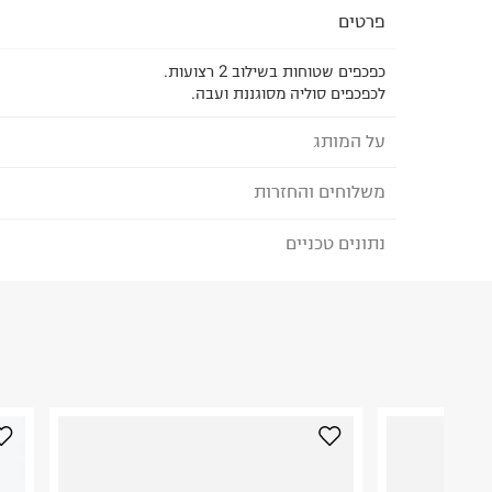
פרטים
כפכפים שטוחות בשילוב 2 רצועות.
לכפכפים סוליה מסוגננת ועבה.
על המותג
משלוחים והחזרות
REEF - ריף
כשהאחים הארגנטינאיים פרננדו וסנטיאגו אגורי השתקע
נתונים טכניים
לבחירת בשיטת המשלוח המתאימה לכם,
נא ללחוץ כאן
הזמנתם והתחרטתם?
את מותג הנעלת החוף שלהם reef, מ
את המוצרים וכמוהם עשו עוד ועוד אנשי שמש וחוף מס
הרכב בד/חומר
:
Syn
שהמותג הפופולרי צבר לעצמו מוניטין של מותג כפכפ
₪) לזמן מוגבל! חינם בהזמנות מעל 500 ₪.
לפרטים נא
ארץ ייצור
:
וייטנאם
בעולם.
ניתן גם להחזיר את החבילה דרך דואר ישראל ללא תשל
הוראות כביסה
כאן
.
לפני החזרת החבילה, חשוב להדביק את מדבקת הגוביי
במקום בו הודבקה הכתובת שלכם.