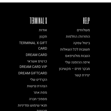
TERMINAL X
HELP
משלוחים
אודות
החזרות/ החלפות
תקנון
ביטול עסקה
TERMINAL X GIFT
CARD
תשובות לכל השאלות
DREAM CARD
הטבות מולטיפאס
כרטיס אשראי
איפה ההזמנה שלי
DREAM CARD VIP
מבקר פנים – מקשיבון
DREAM GIFTCARD
יצירת קשר
הקרדיט שלי
הצהרת נגישות
מפת אתר
מסמכי חברה
תנאי שימוש ומדיניות
פרטיות