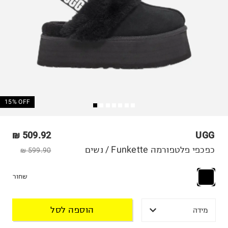
15% OFF
509.92 ₪
UGG
כפכפי פלטפורמה Funkette / נשים
599.90 ₪
שחור
הוספה לסל
מידה