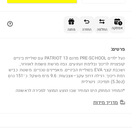
הוספה לסל
1
אספקה
החלפה
החזרה
מתנה
פרטים:
1
נעל ילדים PRE-SCHOOL מדגם PATRIOT 13 עם סוליית ביניים
קופצנית לריכוך ובלימת זעזועים. גפה מרשת נושמת לאוורור,
ושכבת קצף EVA בסוליית הביניים. מאפיינים טכניים: משטח: כביש
רמת ריכוך: רגילה דרופ עקב–אצבעות: 9.6 מ״מ משקל: כ־151 גרם
(5.3oz) תמיכה: ניטרלית
*המחיר המחוק הינו המחיר שבו הוצע המוצר למכירה לראשונה
מדריך מידות