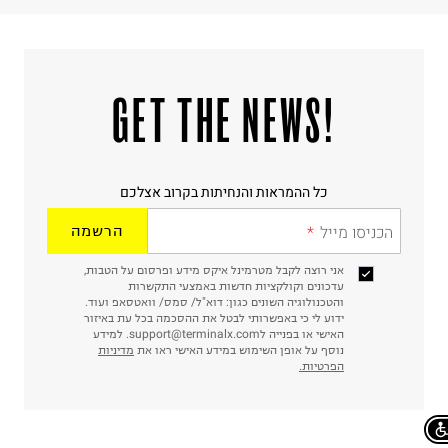
!GET THE NEWS
כל ההמראות והנחיתות בקרוב אצלכם
הכניסו מייל
הרשמה
אני רוצה לקבל מטרמינל איקס מידע ופרסום על הטבות,
עדכונים וקולקציות חדשות באמצעי התקשרות
והטכנולוגיה השונים כגון: דוא"ל/ סמס/ וואטסאפ ועוד.
ידוע לי כי באפשרותי לבטל את ההסכמה בכל עת באיזור
האישי או בפנייה לsupport@terminalx.com. למידע
נוסף על אופן השימוש במידע האישי ראו את
מדיניות
הפרטיות.