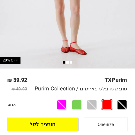
20% OFF
39.92 ₪
TXPurim
טופ סטרפלס פאייטים / Purim Collection
49.90 ₪
אדום
הוספה לסל
OneSize