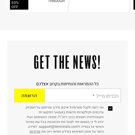
בית פוקס-רח' החרמון
THROUGH
50%
קריית שדה התעופה
OFF
ח.פ. 515722536
!GET THE NEWS
כל ההמראות והנחיתות בקרוב אצלכם
הכניסו מייל
הרשמה
אני רוצה לקבל מטרמינל איקס מידע ופרסום על הטבות,
עדכונים וקולקציות חדשות באמצעי התקשרות
והטכנולוגיה השונים כגון: דוא"ל/ סמס/ וואטסאפ ועוד.
ידוע לי כי באפשרותי לבטל את ההסכמה בכל עת באיזור
האישי או בפנייה לsupport@terminalx.com. למידע
נוסף על אופן השימוש במידע האישי ראו את
מדיניות