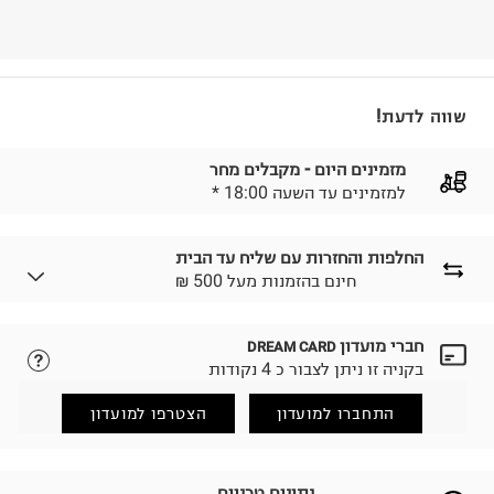
שווה לדעת!
מזמינים היום - מקבלים מחר
* למזמינים עד השעה 18:00
החלפות והחזרות עם שליח עד הבית
₪ חינם בהזמנות מעל 500
חברי מועדון
DREAM CARD
לבחירת בשיטת המשלוח המתאימה לכם,
נא ללחוץ כאן.
בקניה זו ניתן לצבור כ 4 נקודות
הזמנתם והתחרטתם?
החזרות / החלפות בקליק עם שליח עד הבית ב-14.9 ₪
התחברו למועדון
הצטרפו למועדון
(במקום ב-19.9 ₪) לזמן מוגבל! חינם בהזמנות מעל 500 ₪.
לפרטים נא ללחוץ כאן
.
ניתן גם להחזיר את החבילה דרך דואר ישראל ללא תשלום.
נתונים טכניים