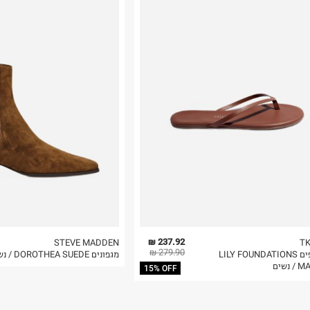
נא על גבי החבילה
רות באתר בלבד
 בלבד. לא ניתן
237.92 ₪
STEVE MADDEN
T
279.90 ₪
כפכפים LILY FOUNDATIONS
מגפונים DOROTHEA SUEDE / נשים
 נשים
15% OFF