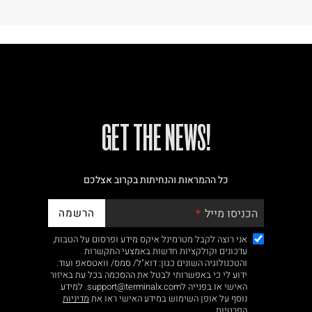
!GET THE NEWS
כל ההמראות והנחיתות בקרוב אצלכם
הרשמה
הכניסו מייל
אני רוצה לקבל מטרמינל איקס מידע ופרסום על הטבות,
עדכונים וקולקציות חדשות באמצעי התקשרות
והטכנולוגיה השונים כגון: דוא"ל/ סמס/ וואטסאפ ועוד.
ידוע לי כי באפשרותי לבטל את ההסכמה בכל עת באיזור
האישי או בפנייה לsupport@terminalx.com. למידע
נוסף על אופן השימוש במידע האישי ראו את
מדיניות
הפרטיות.