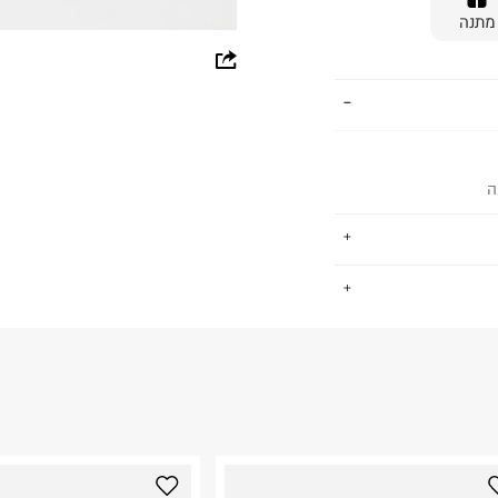
מתנה
whatsapp
facebook
pinterest
ה
copy link
.
החזרות / החלפות בקליק עם שליח עד הבית ב-14.9 ₪ (במקום ב-19.9
 ללחוץ כאן
.
ום.
למידע נא ללחוץ