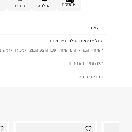
1
אספקה
החלפה
החזרה
פרטים
סנדל אבזמים בשילוב דמוי פרווה
*המחיר המחוק הינו המחיר שבו הוצע המוצר למכירה לראשונ
משלוחים והחזרות
נתונים טכניים
לבחירת בשיטת המשלוח המתאימה לכם,
נא ללחוץ כאן
הזמנתם והתחרטתם?
הרכב בד/חומר
:
100%PU
₪) לזמן מוגבל! חינם בהזמנות מעל 500 ₪.
לפרטים נא
ארץ ייצור
:
סין
ניתן גם להחזיר את החבילה דרך דואר ישראל ללא תשל
הוראות כביסה
כאן
.