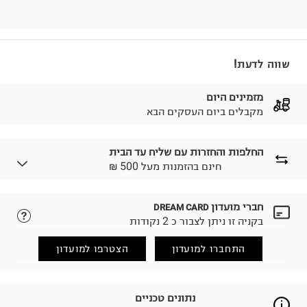
שווה לדעת!
מזמינים היום
מקבלים ביום העסקים הבא
החלפות והחזרות עם שליח עד הבית
₪ חינם בהזמנות מעל 500
חברי מועדון
DREAM CARD
לבחירת בשיטת המשלוח המתאימה לכם,
נא ללחוץ כאן.
בקניה זו ניתן לצבור כ 2 נקודות
הזמנתם והתחרטתם?
החזרות / החלפות בקליק עם שליח עד הבית ב-14.9 ₪
התחברו למועדון
הצטרפו למועדון
(במקום ב-19.9 ₪) לזמן מוגבל! חינם בהזמנות מעל 500 ₪.
לפרטים נא ללחוץ כאן
.
ניתן גם להחזיר את החבילה דרך דואר ישראל ללא תשלום.
נתונים טכניים
למידע נא ללחוץ כאן
.