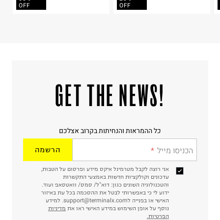
OFF
OFF
!GET THE NEWS
כל ההמראות והנחיתות בקרוב אצלכם
הכניסו מייל
הרשמה
אני רוצה לקבל מטרמינל איקס מידע ופרסום על הטבות,
עדכונים וקולקציות חדשות באמצעי התקשרות
והטכנולוגיה השונים כגון: דוא"ל/ סמס/ וואטסאפ ועוד.
ידוע לי כי באפשרותי לבטל את ההסכמה בכל עת באיזור
האישי או בפנייה לsupport@terminalx.com. למידע
נוסף על אופן השימוש במידע האישי ראו את
מדיניות
הפרטיות.