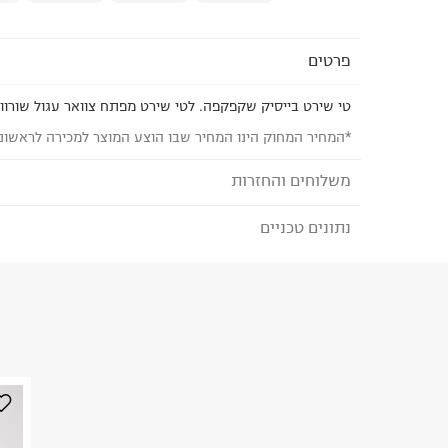
פרטים
טי שירט בייסיק שקפקפה. לטי שירט מפתח צוואר עגול שורוול
*המחיר המחוק הינו המחיר שבו הוצע המוצר למכירה לראשונ
משלוחים והחזרות
נתונים טכניים
לבחירת בשיטת המשלוח המתאימה לכם,
נא ללחוץ כאן
הזמנתם והתחרטתם?
הרכב בד/חומר
:
yester20%viscose 5%Spandex
₪) לזמן מוגבל! חינם בהזמנות מעל 500 ₪.
לפרטים נא
ארץ ייצור
:
סין
ניתן גם להחזיר את החבילה דרך דואר ישראל ללא תשל
הוראות כביסה
כאן
.
לפני החזרת החבילה, חשוב להדביק את מדבקת הגוביי
במקום בו הודבקה הכתובת שלכם.