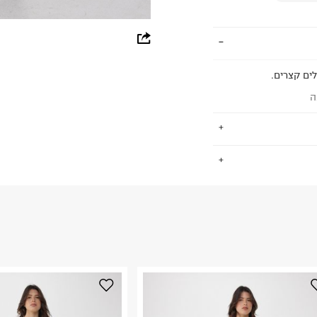
whatsapp
facebook
ים קצרים.
pinterest
ה
copy link
.
75%Pol
החזרות / החלפות בקליק עם שליח עד הבית ב-14.9 ₪ (במקום ב-19.9
 ללחוץ כאן
.
ום.
למידע נא ללחוץ
נא על גבי החבילה