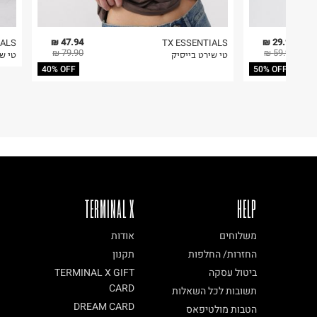
47.94 ₪
29.95 ₪
IALS
TX ESSENTIALS
79.90 ₪
59.90 ₪
טי שירט בייסיק
טי שי
40% OFF
50% OFF
TERMINAL X
HELP
משלוחים
אודות
החזרות/ החלפות
תקנון
ביטול עסקה
TERMINAL X GIFT
CARD
תשובות לכל השאלות
DREAM CARD
הטבות מולטיפאס