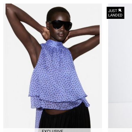
JUST
LANDED
XS
S
M
L
XL
EXCLUSIVE