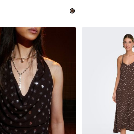
S
M
L
XL