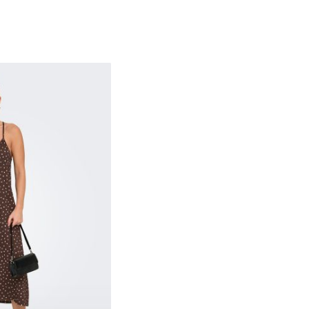
XS
S
M
L
XL