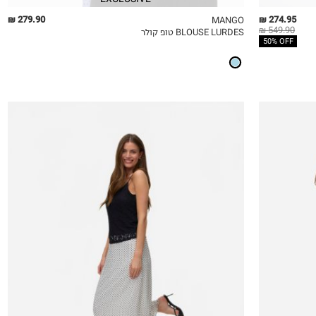
279.90 ₪
274.95 ₪
MANGO
549.90 ₪
BLOUSE LURDES טופ קולר
QUICKVIEW
MY LIST
QU
50% OFF
XS
S
M
L
XL