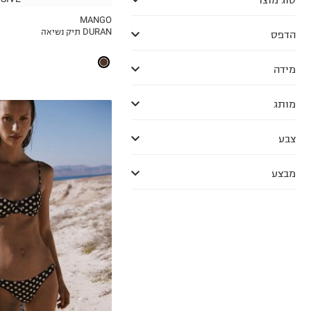
MANGO
DURAN תיק נשיאה
הדפס
MY LIST
מידה
מותג
צבע
מבצע
XS
S
M
L