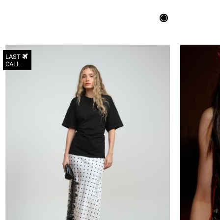
LAST
CALL
S
M
L