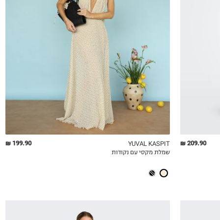
XS
S
M
L
XL
199.90 ₪
209.90 ₪
YUVAL KASPIT
שמלת מקסי עם נקודות
QUICKVIEW
MY LIST
QU