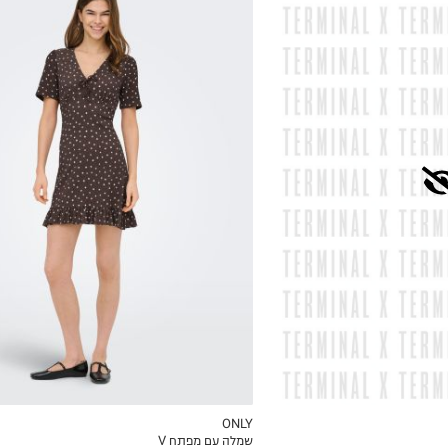
XS
S
M
L
XL
ONLY
שמלה עם מפתח V
ICKVIEW
MY LIST