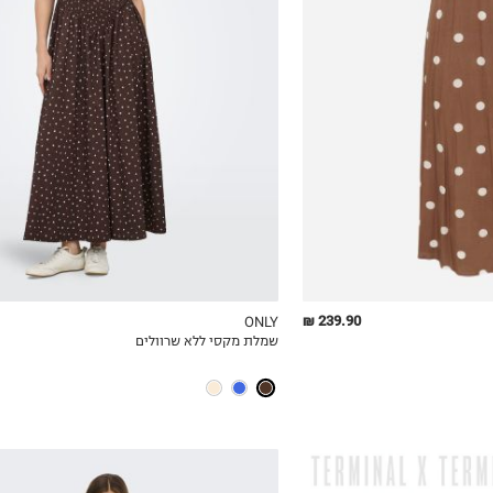
XS
S
M
L
XL
239.90 ₪
ONLY
שמלת מקסי ללא שרוולים
ICKVIEW
MY LIST
QUICKVIEW