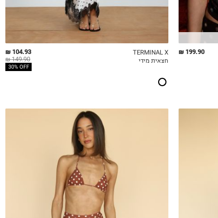
104.93 ₪
199.90 ₪
TERMINAL X
149.90 ₪
חצאית מידי
QUICKVIEW
MY LIST
QU
30% OFF
XS
S
M