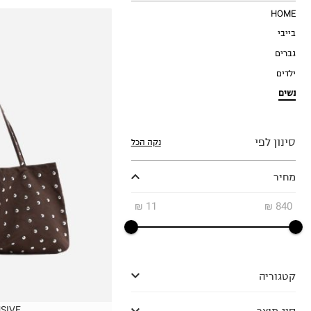
HOME
בייבי
גברים
ילדים
נשים
סינון לפי
נקה הכל
OneSize
מחיר
₪
11
₪
840
קטגוריה
סוג מוצר
SIVE