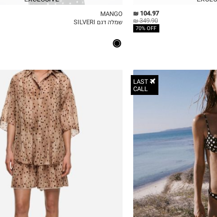
104.97 ₪
MANGO
349.90 ₪
שמלה דגם SILVERI
ICKVIEW
MY LIST
QUICKVIEW
70% OFF
LAST
CALL
XS
S
M
L