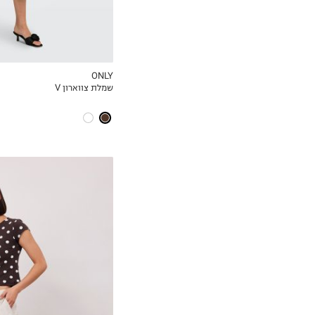
ONLY
שמלת צווארון V
MY LIST
XS/S
M/L