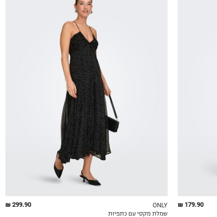
XS
S
M
L
XL
299.90 ₪
179.90 ₪
ONLY
שמלת מקסי עם כתפיות
QUICKVIEW
MY LIST
QU