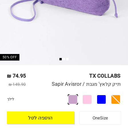
50% OFF
74.95 ₪
TX COLLABS
תיק קלאץ' מגבת / Sapir Avisror
149.90 ₪
לילך
הוספה לסל
OneSize