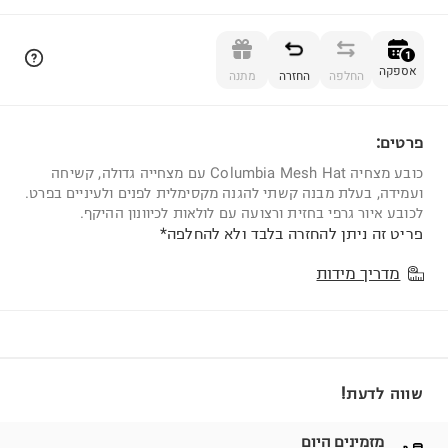
הוספה לסל
1
אספקה
החלפה
החזרה
מתנה
פרטים:
1
כובע מצחיה Columbia Mesh Hat עם מצחייה גדולה, קשיחה
ועמידה, בעלת מבנה קשתי להגנה מקסימלית לפנים ולעיניים בפרט.
לכובע איור גרפי בחזית ורצועה עם לולאות לכיוונון ההיקף.
פריט זה ניתן להחזרה בלבד ולא להחלפה*
מדריך מידות
שווה לדעת!
מזמינים היום