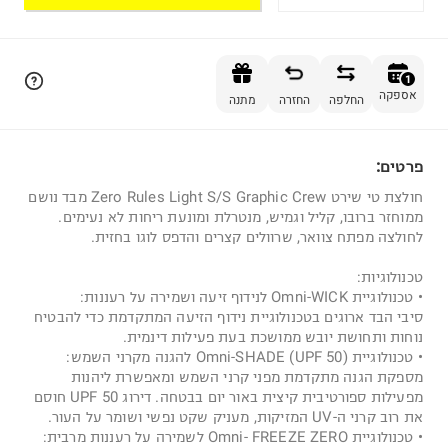
הוספה לסל
1
אספקה
החלפה
החזרה
מתנה
פרטים:
1
חולצת טי שירט Zero Rules Light S/S Graphic Crew מבד נושם
ממוחזר ברובו, קליל וגמיש, מנטרלת ומונעת ריחות לא נעימים.
לחולצה מפתח צוואר, שרוולים קצרים והדפס לוגו בחזית.
טכנולוגיות:
• טכנולוגיית Omni-WICK לנידוף זיעה ושמירה על רעננות:
סיבי הבד ארוגים בטכנולוגיית נידוף הזיעה המתקדמת כדי להבטיח
נוחות ותחושת יובש ממושכת בעת פעילות דינמית.
• טכנולוגיית (Omni-SHADE (UPF 50 להגנה מקרני השמש:
מספקת הגנה מתקדמת מפני קרני השמש ומאפשרת ליהנות
מפעילות ספורטיבית קיצית באור יום בבטחה. דירוג UPF 50 חוסם
את רוב קרני ה-UV המזיקות, מעניק שקט נפשי ושומר על העור.
• טכנולוגיית Omni- FREEZE ZERO לשמירה על רעננות מרבית: