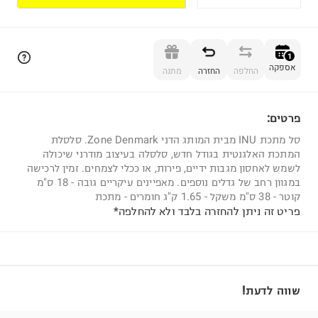
הוספה לסל
1
אספקה
החלפה
החזרה
מתנה
פרטים:
1
סל מתכת INU מבית המותג הדני Zone Denmark. סלסלת
המתכת האלגנטית בגודל חדש, סלסלה בעיצוב מודרני שיכולה
לשמש לאחסון מגבות ידיים, פירות, או ככלי לצמחים. זמין לרכישה
במגוון רחב של גדלים נוספים. מאפיינים עיקריים גובה - 18 ס"מ
קוטר - 38 ס"מ משקל - 1.65 ק"ג חומרים - מתכת
פריט זה ניתן להחזרה בלבד ולא להחלפה*
שווה לדעת!