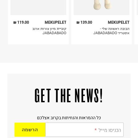
ניקוי יבש אסור
ללא סחיטה
היבואן
119.00 ₪
MEKUPELET
139.00 ₪
MEKUPELET
טרמינל איקס אונליין בע"מ
הבובה ראשונה שלי -
קוביית מיון צורות ארנב
בית פוקס-רח' החרמון
אסטריד JABADABADO
JABADABADO
קריית שדה התעופה
ח.פ. 515722536
!GET THE NEWS
כל ההמראות והנחיתות בקרוב אצלכם
הכניסו מייל
הרשמה