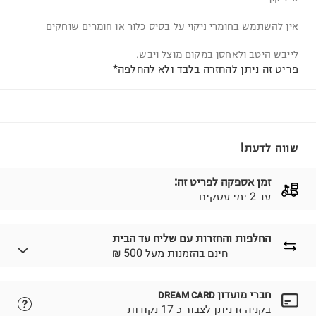
אין להשתמש בחומרי ניקוי על בסיס כלור או חומרים שוחקים
לייבש היטב ולאחסן במקום מוצל ויבש.
פריט זה ניתן להחזרה בלבד ולא להחלפה*
שווה לדעת!
זמן אספקה לפריט זה:
עד 2 ימי עסקים
החלפות והחזרות עם שליח עד הבית
₪ חינם בהזמנות מעל 500
חברי מועדון
DREAM CARD
לבחירת בשיטת המשלוח המתאימה לכם,
נא ללחוץ כאן.
בקניה זו ניתן לצבור כ 17 נקודות
הזמנתם והתחרטתם?