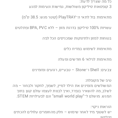
כל מה שצריך לדעת:
3 קופסאות סיליקון משולשות, גמישות ונעימות למגע
מתאימות בול לתאי ה־PlayTRAY (קוטר מגש: 38.5 ס”מ)
עשויות 100% סיליקון בדרגת מזון – ללא BPA, PVC ופתלטים
בטוחות למזון ולתינוקות שמכניסים הכל לפה
מתאימות לשימוש במדיח כלים
מתאימות לגילאי 6 חודשים ומעלה
צבעים: Shell ו־Stone – טבעיים, רגועים ומזמינים
טיפ של מקופלת:
המשולשים מזמינים את הילד למיין, לשפוך, לחקור ולבחור – מה
לשלב, מה להשאיר בנפרד, ואיך לבנות לעצמו עולם קטן בתוך
המגש. מושלם ל־”small world play” וגם לפעילויות STEM.
הוראות ניקוי:
יש לשטוף מיד לאחר שימוש – חלק מהחומרים עלולים להכתים
סיליקון