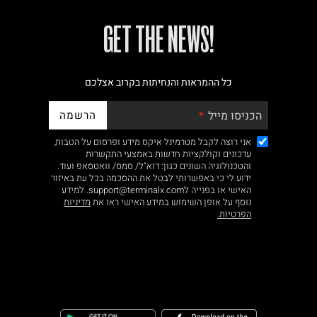
!GET THE NEWS
כל ההמראות והנחיתות בקרוב אצלכם
הרשמה
הכניסו מייל
אני רוצה לקבל מטרמינל איקס מידע ופרסום על הטבות,
עדכונים וקולקציות חדשות באמצעי התקשרות
והטכנולוגיה השונים כגון: דוא"ל/ סמס/ וואטסאפ ועוד.
ידוע לי כי באפשרותי לבטל את ההסכמה בכל עת באיזור
האישי או בפנייה לsupport@terminalx.com. למידע
נוסף על אופן השימוש במידע האישי ראו את
מדיניות
הפרטיות.