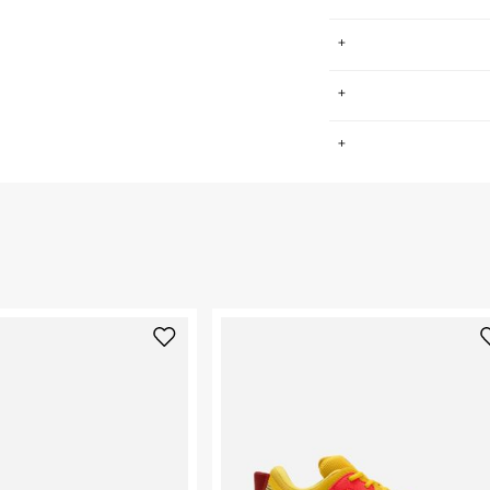
לם באיכות
.
ג אוויר קשים.
החזרות / החלפות בקליק עם שליח עד הבית ב-14.9 ₪ (במקום ב-19.9
 ללחוץ כאן
.
ום.
למידע נא ללחוץ
נא על גבי החבילה
רות באתר בלבד