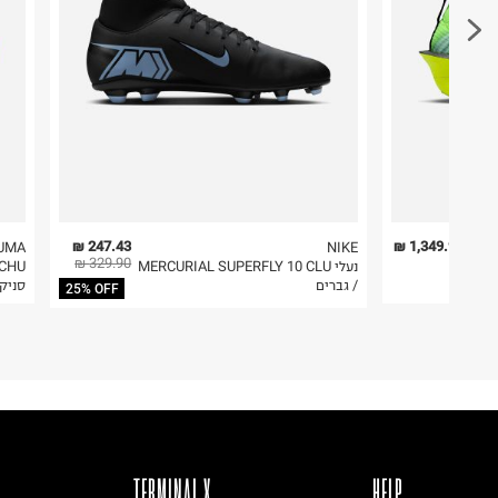
אין לשפשף במקום אחד
1. לא ניתן להחזיר פריטים שבירים דרך הדואר.
לייבש הפוך ובצל
2. לא ניתן להחזיר חולצות בי"ס מודפסות בהדפסה אישית.
אין לייבש במכונת ייבוש
אסור לגהץ
3. מוצרי טיפוח ניתן להחזיר סגורים באריזתם המקורית
ניקוי יבש אסור
להחזיר לקים.
ללא סחיטה
4. לא ניתן להחזיר ויטמינים ותוספי תזונה.
היבואן
5. יש להחזיר את כל הפריטים עם התוויות.
טרמינל איקס אונליין בע"מ
בית פוקס-רח' החרמון
6. נעליים ניתן להחזיר רק בקופסתם המקורית בלבד.
247.43 ₪
1,349.90 ₪
UMA
NIKE
329.90 ₪
 ריצה מקצועית ALPHAFLY 3 /
נעלי MERCURIAL SUPERFLY 10 CLU
קריית שדה התעופה
/ גברים
סניק
25% OFF
ח.פ. 515722536
TERMINAL X
HELP