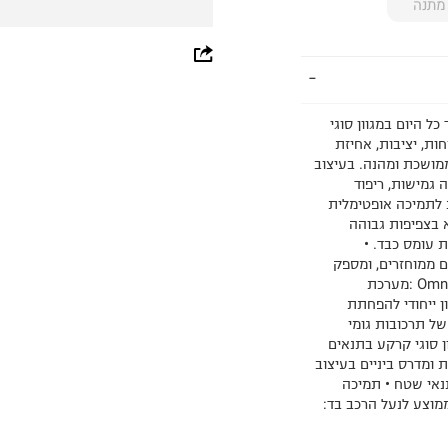
מתנה
whatsapp
facebook
ל היום במגוון סוגי
pinterest
ות, יציבות, אחיזת
ממושכת ומהנה. בעיצוב
copy link
 גמישות, ריפוד
 לתמיכה אופטימלית
יית Techlite + : ריפוד מלא בצפיפות גבוהה
 עומס כבד. •
Techli :מדרס מעוצב העשוי מ-20% חומרים ממוחזרים, ומספק
תמיכה, ריפוד וביצועים אמינים לאורך זמן. • טכנולוגיית Omni-Max :מערכת
יבות ונוחות, עם סוליית TECHLITE ותכנון ייחודי להפחתת
ם. • טכנולוגיית Omni-GRIP :שילוב של תרכובות גומי
ן סוגי קרקע בתנאים
ת ומדרס ביניים בעיצוב
נאי שטח • תמיכה
יכה נכונה • קלות משקל: כ- 226 גרם בממוצע לנעל הרכב בד: