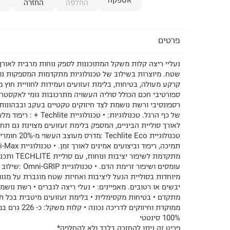
אספקה
החלפה
החזרה
פרטים
נעליי ריצה קלות משקל המתוכננות לספק נוחות מרבית לאורך כ
שטח. מיוצרות בשילוב של טכנולוגיות מתקדמות המספקות נוח
קרקע מעולה, בטיחות, בלימת זעזועים ועמידות לחוויית חוץ 
ספורטיבי חכם הכולל סוליה העשויה מתרכובות גומי לאקסטרה
רספונסיבי ורשת נושמת לצד חיזוקים טקטיים בעקב ובבהונות
של כף הרגל. טכנולוגיות: • טכנולוג
לאורך סוליית הביניים, המספק בלימת זעזועים מצוינת גם תחת
טכנולוגיית te Eco
מתקדמת לשיפור יצ
עומסים ושיפור זרימת הד
מיוחדות בסוליית הנעל ליציבות ואחיזת שטח מוגברת על מגוו
יבשים או רטובים. מאפיינים: • נעלי ריצה לגברים • רשת נושמ
מתקדם • בטיחות מקסימלית • בלימת זעזועים מיטבית בכל ת
ממוקדת וחיזוקים לדר
100% סינטטי
פריט זה ניתן להחזרה בלבד ולא להחלפה*