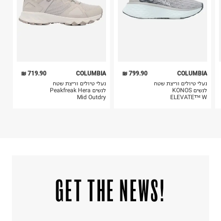
אין לשפשף במקום אחד
לייבש הפוך ובצל
אין לייבש במכונת ייבוש
אסור לגהץ
ניקוי יבש אסור
ללא סחיטה
היבואן
719.90 ₪
COLUMBIA
799.90 ₪
COLUMBIA
טרמינל איקס אונליין בע"מ
נעלי טיולים וריצת שטח
נעלי טיולים וריצת שטח
בית פוקס-רח' החרמון
לנשים KONOS
לנשים Peakfreak Hera
Mid Outdry
ELEVATE™ W
קריית שדה התעופה
ח.פ. 515722536
!GET THE NEWS