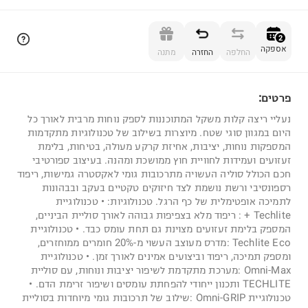
הוספה לסל
2
אספקה
החלפה
החזרה
מתנה
פרטים:
2
נעליי ריצה קלות משקל המתוכננות לספק נוחות מרבית לאורך כל
היום במגוון סוגי שטח. מיוצרות בשילוב של טכנולוגיות מתקדמות
המספקות נוחות, יציבות, אחיזת קרקע מעולה, בטיחות, בלימת
זעזועים ועמידות לחוויית חוץ ממושכת ומהנה. בעיצוב ספורטיבי
חכם הכולל סוליה העשויה מתרכובות גומי לאקסטרה גמישות, ריפוד
רספונסיבי ורשת נושמת לצד חיזוקים טקטיים בעקב ובבהונות
לתמיכה אופטימלית של כף הרגל. טכנולוגיות: • טכנולוגיית
Techlite + : ריפוד מלא בצפיפות גבוהה לאורך סוליית הביניים,
המספק בלימת זעזועים מצוינת גם תחת עומס כבד. • טכנולוגיית
Techlite Eco :מדרס מעוצב העשוי מ-20% חומרים ממוחזרים,
ומספק תמיכה, ריפוד וביצועים אמינים לאורך זמן. • טכנולוגיית
Omni-Max :מערכת מתקדמת לשיפור יציבות ונוחות, עם סוליית
TECHLITE ותכנון ייחודי להפחתת עומסים ושיפור זרימת הדם. •
טכנולוגיית Omni-GRIP :שילוב של תרכובות גומי מיוחדות בסוליית