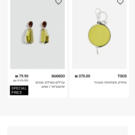
טרמינל איקס אונליין בע"מ
3. מוצרי טיפוח ניתן להחזיר סגורים באריזתם המקורית
בית פוקס-רח' החרמון
בלבד. לא ניתן להחזיר לקים.
קריית שדה התעופה
4. לא ניתן להחזיר ויטמינים ותוספי תזונה.
ח.פ. 515722536
5. יש להחזיר את כל הפריטים עם התוויות.
6. נעליים ניתן להחזיר רק בקופסתם המקורית בלבד.
79.90 ₪
MANGO
370.00 ₪
TOUS
119.90 ₪
מחזיק מפתחות מעוגל
עגילים בשילוב אבנים
סינטטיות / נשים
SPECIAL
PRICE