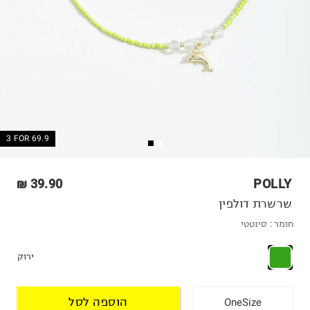
3 FOR 69.9
39.90 ₪
POLLY
שרשרת דולפין
חומר :
סינטטי
ירוק
הוספה לסל
OneSize