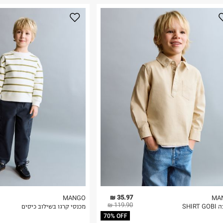
נא על גבי החבילה
רות באתר בלבד
 בלבד. לא ניתן
35.97 ₪
MANGO
MA
119.90 ₪
SHIRT
מכנסי קרגו בשילוב כיסים
70% OFF