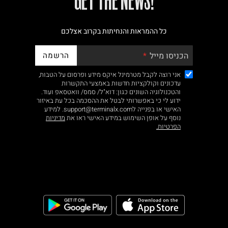
!GET THE NEWS
כל ההמראות והנחיתות בקרוב אצלכם
הרשמה
הכניסו מייל
אני רוצה לקבל מטרמינל איקס מידע ופרסום על הטבות,
עדכונים וקולקציות חדשות באמצעי התקשרות
והטכנולוגיה השונים כגון: דוא"ל/ סמס/ וואטסאפ ועוד.
ידוע לי כי באפשרותי לבטל את ההסכמה בכל עת באיזור
האישי או בפנייה לsupport@terminalx.com. למידע
נוסף על אופן השימוש במידע האישי ראו את
מדיניות
הפרטיות.