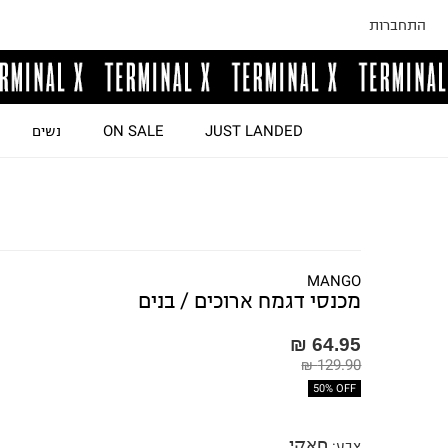
התחברות
JUST LANDED
ON SALE
נשים
MANGO
מכנסי דגמח ארוכים / בנים
64.95 ₪
129.90 ₪
50% OFF
חאקי
צבע
: