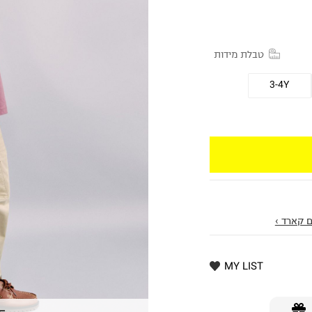
טבלת מידות
3-4Y
 קארד ›
MY LIST