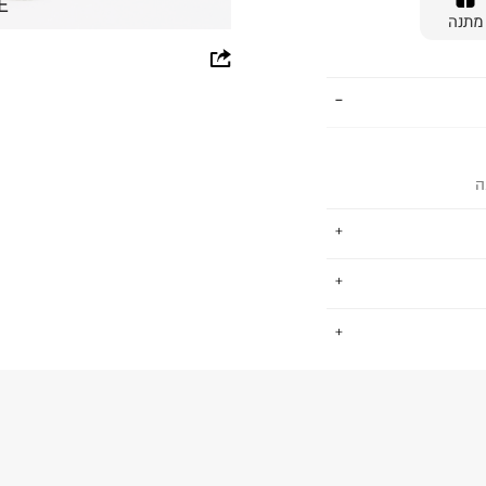
E
מתנה
whatsapp
facebook
pinterest
ה
copy link
ימים פיקוח חברתי
.
 כ-ZDHC לאפס הפצה של כימיקלים
החזרות / החלפות בקליק עם שליח עד הבית ב-14.9 ₪ (במקום ב-19.9
 ללחוץ כאן
.
פים סביבתית
ום.
למידע נא ללחוץ