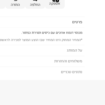
1
אספקה
החלפה
החזרה
פרטים
מכנסי דגמח ארוכים עם כיסים וסגירת כפתור.
*המחיר המחוק הינו המחיר שבו הוצע המוצר למכירה לראשונ
על המותג
משלוחים והחזרות
MANGO - מנגו
פריטי הלבוש של
MANGO מיוצרים במפעלים המקי
נתונים טכניים
לבחירת בשיטת המשלוח המתאימה לכם,
נא ללחוץ כאן
ובקרה על בטיחות הפריטים.
הזמנתם והתחרטתם?
המותג מחויב ליוזמות גלובליות
הרכב בד/חומר
:
78% כותנה 20% כותנה ממוחזרת 2% אלסטין
מסוכנים ולהתחייבות
PETA להפסקת שימוש בצמר מוהר.
₪) לזמן מוגבל! חינם בהזמנות מעל 500 ₪.
לפרטים נא
ארץ ייצור
:
ארה"ב
קולקציית
COMMITTED מתמקדת בחומרים מועד
ניתן גם להחזיר את החבילה דרך דואר ישראל ללא תשל
הוראות כביסה
ובתהליכי ייצור ידידותיים לסביבה.