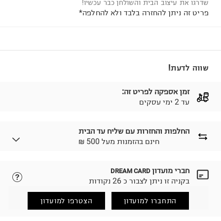
שדרגו את עיצוב הבית והשולחן כבר עכשיו!
פריט זה ניתן להחזרה בלבד ולא להחלפה*
שווה לדעת!
זמן אספקה לפריט זה:
עד 2 ימי עסקים
החלפות והחזרות עם שליח עד הבית
₪ חינם בהזמנות מעל 500
חברי מועדון
DREAM CARD
לבחירת בשיטת המשלוח המתאימה לכם,
נא ללחוץ כאן.
בקניה זו ניתן לצבור כ 26 נקודות
הזמנתם והתחרטתם?
החזרות / החלפות בקליק עם שליח עד הבית ב-14.9 ₪
התחברו למועדון
הצטרפו למועדון
(במקום ב-19.9 ₪) לזמן מוגבל! חינם בהזמנות מעל 500 ₪.
לפרטים נא ללחוץ כאן
.