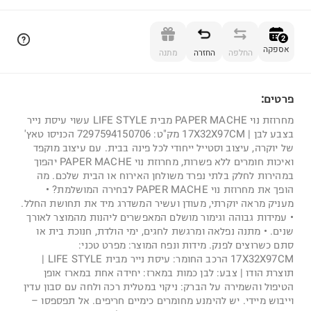
הוספה לסל
2
אספקה
החלפה
החזרה
מתנה
פרטים:
2
מחרוזת נוי PAPER MACHE מבית LIFE STYLE עשוי עיסת נייר
בצבע לבן | 17X32X97CM מק"ט: 7297594150706 הכניסו טאץ'
של יוקרה, עיצוב וסטייל ייחודי לכל פינה בבית. עם עיצוב מוקפד
ואיכות חומרים ללא פשרות, מחרוזת נוי PAPER MACHE יהפוך
במהירות לחלק בלתי נפרד משולחן האירוח או הבית שלכם. מה
הופך את מחרוזת נוי PAPER MACHE לבחירה המושלמת? •
מעניק מראה יוקרתי, מעודן ועשיר המשדרג מיד את תחושת החלל.
• עמידות גבוהה וגימור מושלם המאפשרים ליהנות מהמוצר לאורך
שנים. • מתנה נפלאה ומרגשת לחגים, ימי הולדת, חנוכת בית או
סתם כשרוצים לפנק. מידות ונפח המוצר: מפרט טכני:
17X32X97CM הרכב החומר: עיסת נייר מבית LIFE STYLE |
תוצרת הודו | צבע: לבן כמות במארז: יחידה אחת במארז אופן
הטיפול והשמירה על הברק: ניקוי במטלית רכה ולחה עם סבון עדין
וייבוש מיידי. יש להימנע מחומרים כימיים חריפים. אל תפספסו –