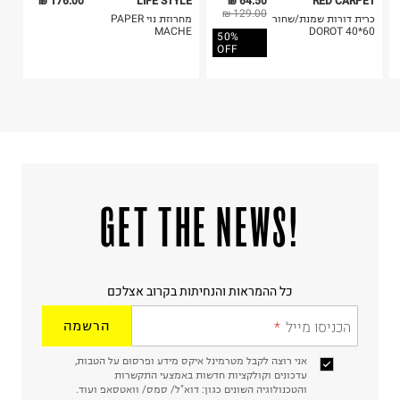
176.00 ₪
LIFE STYLE
64.50 ₪
RED CARPET
129.00 ₪
כרית דורות שמנת/שחור
מחרוזת נוי PAPER
MACHE
60*40 DOROT
50%
OFF
!GET THE NEWS
כל ההמראות והנחיתות בקרוב אצלכם
הכניסו מייל
הרשמה
אני רוצה לקבל מטרמינל איקס מידע ופרסום על הטבות,
עדכונים וקולקציות חדשות באמצעי התקשרות
והטכנולוגיה השונים כגון: דוא"ל/ סמס/ וואטסאפ ועוד.