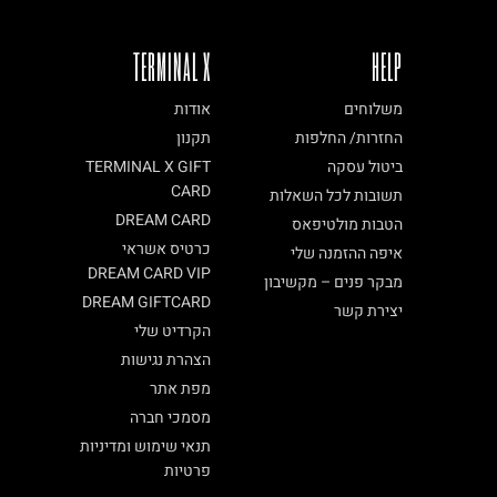
TERMINAL X
HELP
משלוחים
אודות
החזרות/ החלפות
תקנון
ביטול עסקה
TERMINAL X GIFT
CARD
תשובות לכל השאלות
DREAM CARD
הטבות מולטיפאס
כרטיס אשראי
איפה ההזמנה שלי
DREAM CARD VIP
מבקר פנים – מקשיבון
DREAM GIFTCARD
יצירת קשר
הקרדיט שלי
הצהרת נגישות
מפת אתר
מסמכי חברה
תנאי שימוש ומדיניות
פרטיות