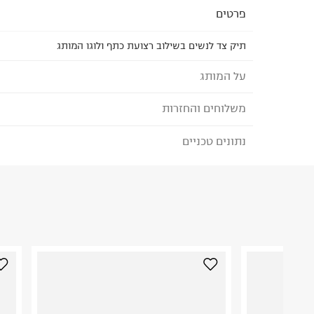
פרטים
תיק צד לנשים בשילוב רצועת כתף ולוגו המותג
על המותג
משלוחים והחזרות
Michael Kors - מייקל קורס
מותג אקססוריז אמריקאי המכוון לאנשים שנמצאי
נתונים טכניים
לבחירת בשיטת המשלוח המתאימה לכם,
נא ללחוץ כאן
וחיים את הרגע בעולם טרנדי שמשתנה כל הזמן. ה
הזמנתם והתחרטתם?
לוקחים אותנו לעולם שכולו ספורטיבי, סקסי
הרכב בד/חומר
:
100% COW LEATHER
₪) לזמן מוגבל! חינם בהזמנות מעל 500 ₪.
לפרטים נא
ארץ ייצור
:
אינדונזיה
ניתן גם להחזיר את החבילה דרך דואר ישראל ללא תשל
הוראות כביסה
כאן
.
לפני החזרת החבילה, חשוב להדביק את מדבקת הגוביי
במקום בו הודבקה הכתובת שלכם.