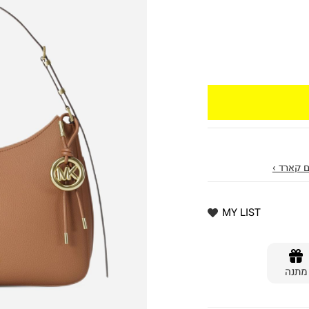
 קארד ›
MY LIST
מתנה