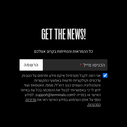
!GET THE NEWS
כל ההמראות והנחיתות בקרוב אצלכם
הרשמה
הכניסו מייל
אני רוצה לקבל מטרמינל איקס מידע ופרסום על הטבות,
עדכונים וקולקציות חדשות באמצעי התקשרות
והטכנולוגיה השונים כגון: דוא"ל/ סמס/ וואטסאפ ועוד.
ידוע לי כי באפשרותי לבטל את ההסכמה בכל עת באיזור
האישי או בפנייה לsupport@terminalx.com. למידע
נוסף על אופן השימוש במידע האישי ראו את
מדיניות
הפרטיות.