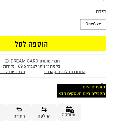
מידה
OneSize
הוספה לסל
חברי מועדון DREAM CARD
בקניה זו ניתן לצבור כ 169 נקודות
התחברות לדרים קארד ›
הצטרפות לדרים
מזמינים היום
מקבלים ביום העסקים הבא
1
אספקה
החלפה
החזרה