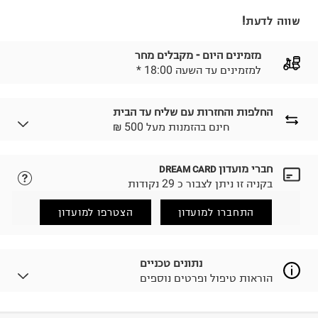
שווה לדעת!
מזמינים היום - מקבלים מחר
* למזמינים עד השעה 18:00
החלפות והחזרות עם שליח עד הבית
₪ חינם בהזמנות מעל 500
חברי מועדון
DREAM CARD
לבחירת בשיטת המשלוח המתאימה לכם,
נא ללחוץ כאן.
בקניה זו ניתן לצבור כ 29 נקודות
הזמנתם והתחרטתם?
החזרות / החלפות בקליק עם שליח עד הבית ב-14.9 ₪
התחברו למועדון
הצטרפו למועדון
(במקום ב-19.9 ₪) לזמן מוגבל! חינם בהזמנות מעל 500 ₪.
לפרטים נא ללחוץ כאן
.
ניתן גם להחזיר את החבילה דרך דואר ישראל ללא תשלום.
נתונים טכניים
למידע נא ללחוץ כאן
.
הוראות טיפול ופרטים נוספים
לפני החזרת החבילה, חשוב להדביק את מדבקת הגוביינא על
גבי החבילה במקום בו הודבקה הכתובת שלכם.
פריטים שבירים יש להחזיר עם שליח דרך ממשק ההחזרות