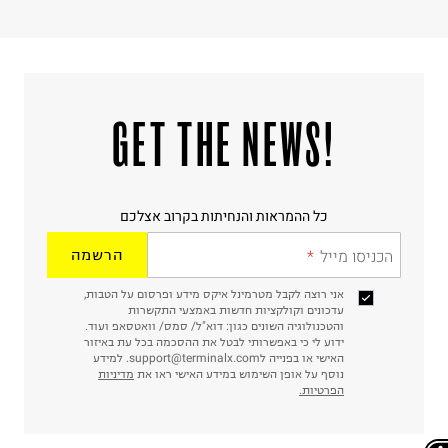
!GET THE NEWS
כל ההמראות והנחיתות בקרוב אצלכם
הכניסו מייל
הרשמה
אני רוצה לקבל מטרמינל איקס מידע ופרסום על הטבות,
עדכונים וקולקציות חדשות באמצעי התקשרות
והטכנולוגיה השונים כגון: דוא"ל/ סמס/ וואטסאפ ועוד.
ידוע לי כי באפשרותי לבטל את ההסכמה בכל עת באיזור
האישי או בפנייה לsupport@terminalx.com. למידע
נוסף על אופן השימוש במידע האישי ראו את
מדיניות
הפרטיות.