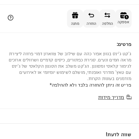
הוספה לסל
1
אספקה
החלפה
החזרה
מתנה
פרטים:
1
ג'קט ג'ינס בגוון אפור כהה עם שילוב של צווארון דמוי פרווה ליצירת
מראה חמים ונעים. סגירת כפתורים, כיסים קדמיים ושרוולים ארוכים
לגימור קלאסי ומסוגנן. הג'קט משלב את הסגנון הקלאסי של ג'ינס
עם טאץ' מודרני ואופנתי, מושלם לשימוש יומיומי או לאירועים
מזדמנים בעונות הקרות.
פריט זה ניתן להחזרה בלבד ולא להחלפה*
מדריך מידות
שווה לדעת!