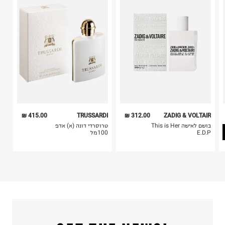
ח.פ. 520041757
בלבד. לא ניתן להחזיר לקים.
4. לא ניתן להחזיר ויטמינים ותוספי תזונה.
5. יש להחזיר את כל הפריטים עם התוויות.
6. נעליים ניתן להחזיר רק בקופסתם המקורית בלבד.
415.00 ₪
TRUSSARDI
312.00 ₪
ZADIG & VOLTAIR
בושם לאישה This is Her
טרוסרדי דונה (א) אדפ
E.D.P
100מל