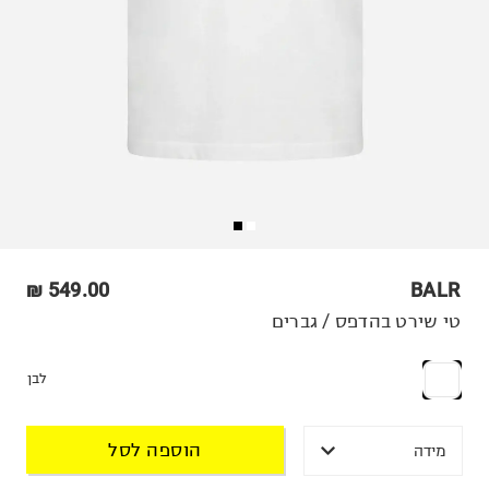
549.00 ₪
BALR
טי שירט בהדפס / גברים
לבן
הוספה לסל
מידה