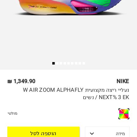
1,349.90 ₪
NIKE
נעליי ריצה מקצועית W AIR ZOOM ALPHAFLY
NEXT% 3 EK / נשים
מולטי
הוספה לסל
מידה