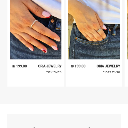
בית פוקס-רח' החרמון
בלבד. לא ניתן להחזיר לקים.
קריית שדה התעופה
4. לא ניתן להחזיר ויטמינים ותוספי תזונה.
ח.פ. 515722536
5. יש להחזיר את כל הפריטים עם התוויות.
6. נעליים ניתן להחזיר רק בקופסתם המקורית בלבד.
199.00 ₪
ORIA JEWELRY
199.00 ₪
ORIA JEWELRY
טבעת בלפור
טבעת אלבי