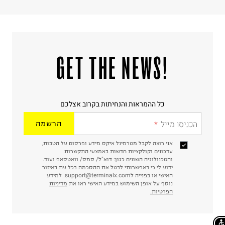
!GET THE NEWS
כל ההמראות והנחיתות בקרוב אצלכם
הכניסו מייל
הרשמה
אני רוצה לקבל מטרמינל איקס מידע ופרסום על הטבות,
עדכונים וקולקציות חדשות באמצעי התקשרות
והטכנולוגיה השונים כגון: דוא"ל/ סמס/ וואטסאפ ועוד.
ידוע לי כי באפשרותי לבטל את ההסכמה בכל עת באיזור
האישי או בפנייה לsupport@terminalx.com. למידע
נוסף על אופן השימוש במידע האישי ראו את
מדיניות
הפרטיות.