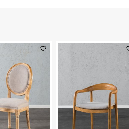
החזרות / החלפות בקליק עם שליח עד הבית ב-14.9 ₪ (במקום ב-19.9
 ללחוץ כאן
.
ום.
למידע נא ללחוץ
נא על גבי החבילה
רות באתר בלבד
 בלבד. לא ניתן