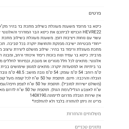
פרטים
HEVRE22 הכניסו לביתכם את כיסא הבר המודרני והאלגנ
עשוי עם נוחות ויציבות דופן. משענת מעוגלת בשילוב מתכת עם
ייחודי מבטיחה ישיבה מפנקת ותחושת יוקרה בכל סביבה. תכו
מתכת מעוגלת וריפוד בד בהיר: שילוב מושלם ליצירת עיצוב מוד
מרבית: כיסא בר עמיד ונוח בזכות ריפוד איכותי ורחב, ומבנה תו
אלגנטי: מתאים לכל חלל מגורים או מטבח, ובמיוחד לחללים מו
ש"ח לאצבע הגליל/רמת הגולן. תו
אין שירות הובלה מדרום לדימונה.140X190
פריט זה ניתן להחזרה בלבד ולא להחלפה*
משלוחים והחזרות
נתונים טכניים
לבחירת בשיטת המשלוח המתאימה לכם,
נא ללחוץ כאן