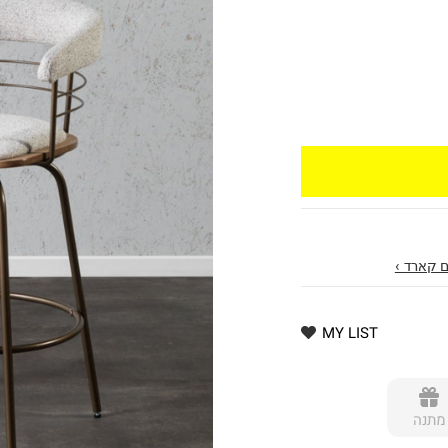
 קארד ›
MY LIST
מתנה