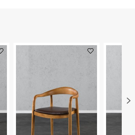
הזמנתם והתחרטתם?
הרכב בד/חומר
:
עץ בוקיצה
₪) לזמן מוגבל! חינם בהזמנות מעל 500 ₪.
לפרטים נא
ארץ ייצור
:
סין
ניתן גם להחזיר את החבילה דרך דואר ישראל ללא תשל
היבואן
כאן
.
טרמינל איקס אונליין בע"מ
בית פוקס-רח' החרמון
לפני החזרת החבילה, חשוב להדביק את מדבקת הגוביי
קריית שדה התעופה
במקום בו הודבקה הכתובת שלכם.
ח.פ. 515722536
פריטים שבירים יש להחזיר עם שליח דרך ממשק ההחז
בהתאם לתנאי השימוש.
חשוב לשים לב:
1. לא ניתן להחזיר פריטים שבירים דרך הדואר.
2. לא ניתן להחזיר חולצות בי"ס מודפסות בהדפסה אישית.
3. מוצרי טיפוח ניתן להחזיר סגורים באריזתם המקורית
להחזיר לקים.