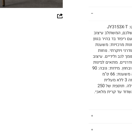
whatsapp
facebook
כיסא בר מרופד משענת מעוגלת בשילוב מתכת בד בהיר מק"ט: JY3153X-T
טי שלכם, המשתלב עיצוב
pinterest
 ריפוד בד בהיר בגוון
נות מרכזיות: משענת
רני ויוקרתי. נוחות
copy link
מך לגב ולידיים. עיצוב
דרניים. מתאים לפינות
בר ביתיות או למסעדות יוקרה: מתאים למגוון שימושים בבית ובחוץ. מידות: גובה: 90
ס"מ רוחב: 54 ס"מ עומק: 54 ס"מ גובה מושב: 48.5 ס"מ גובה משענת: 66 ס"מ
הובלה והרכבה: חינם. תוספת של 50 ש"ח לכל קומה מעל קומה 3 ללא מעלית
(משולם ישירות למוביל). תוספת של 50 ש"ח לצפון חיפה/עפולה. תוספת של 250
ספת של 50 ש"ח לדרום מאשדוד עד קרית מלאכי.
.