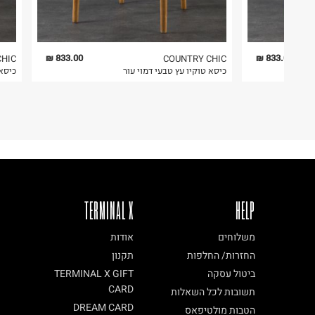
4. לא ניתן להחזיר ויטמינים ותוספי תזונה.
5. יש להחזיר את כל הפריטים עם התוויות.
6. נעליים ניתן להחזיר רק בקופסתם המקורית בלבד.
833.00 ₪
833.00 ₪
CHIC
COUNTRY CHIC
כיסא טוקיו עץ טבעי דמוי עור
כיסא 
פריט זה הינו פריט שביר
ניתן להחזירו ע"י שליח בלבד.
TERMINAL X
HELP
משלוחים
אודות
החזרות/ החלפות
תקנון
ביטול עסקה
TERMINAL X GIFT
CARD
תשובות לכל השאלות
DREAM CARD
הטבות מולטיפאס