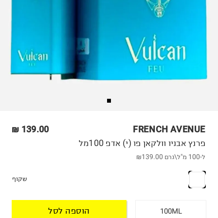
139.00 ₪
FRENCH AVENUE
פרנץ אבניו וולקאן פו (י) אדפ 100מל
ל-100 מ"ל\גרם
₪139.00
שקוף
הוספה לסל
100ML