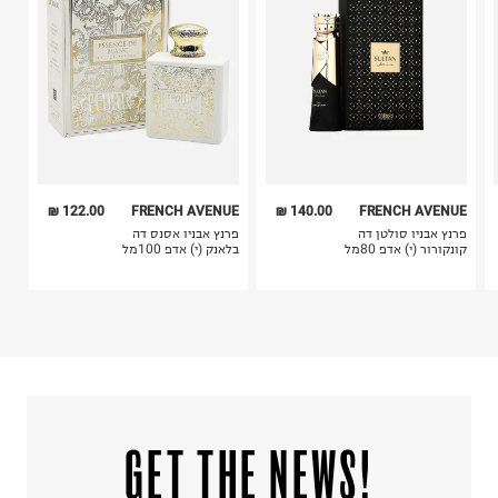
5. יש להחזיר את כל הפריטים עם התוויות.
6. נעליים ניתן להחזיר רק בקופסתם המקורית בלבד.
122.00 ₪
FRENCH AVENUE
140.00 ₪
FRENCH AVENUE
פרנץ אבניו סולטן דה
פרנץ אבניו אסנס דה
קונקורור (י) אדפ 80מל
בלאנק (י) אדפ 100מל
!GET THE NEWS