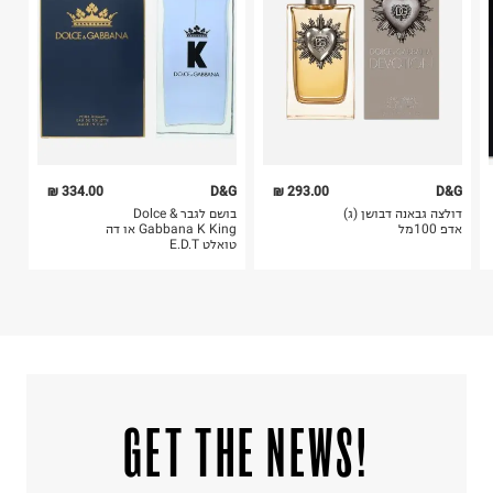
6. נעליים ניתן להחזיר רק בקופסתם המקורית בלבד.
334.00 ₪
D&G
293.00 ₪
D&G
דולצה גבאנה דבושן (ג)
בושם לגבר Dolce &
אדפ 100מל
Gabbana K King או דה
טואלט E.D.T
!GET THE NEWS