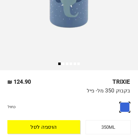
124.90 ₪
TRIXIE
בקבוק 350 מל- פיל
כחול
הוספה לסל
350ML