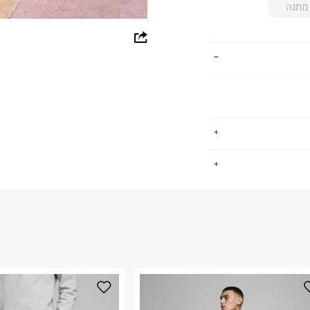
מתנה
whatsapp
facebook
pinterest
copy link
.
החזרות / החלפות בקליק עם שליח עד הבית ב-14.9 ₪ (במקום ב-19.9
 ללחוץ כאן
.
ום.
למידע נא ללחוץ
נא על גבי החבילה