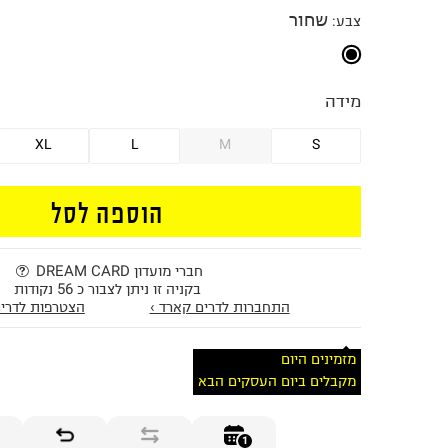
שחור
צבע
:
מידה
XL
L
M
S
הוספה לסל
חברי מועדון DREAM CARD
בקניה זו ניתן לצבור כ 56 נקודות
התחברות לדרים קארד ›
הצטרפות לדרים
מזמינים היום
מקבלים ביום העסקים הבא
1