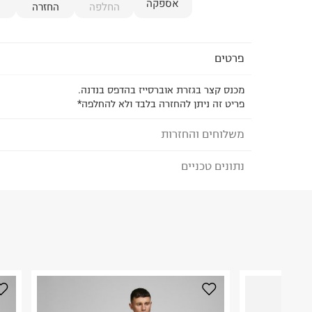
אספקה
החלפה
החזרה
פרטים
מכנס קצר בגזרת אוברסייז בהדפס בנדנה.
פריט זה ניתן להחזרה בלבד ולא להחלפה*
משלוחים והחזרות
נתונים טכניים
לבחירת בשיטת המשלוח המתאימה לכם,
נא ללחוץ כאן
הזמנתם והתחרטתם?
הרכב בד/חומר
:
100% פוליאסטר
₪) לזמן מוגבל! חינם בהזמנות מעל 500 ₪.
לפרטים נא
ארץ ייצור
:
איטליה
ניתן גם להחזיר את החבילה דרך דואר ישראל ללא תשל
הוראות כביסה
כאן
.
לפני החזרת החבילה, חשוב להדביק את מדבקת הגוביי