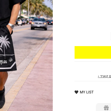
 קארד ›
MY LIST