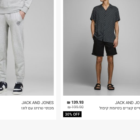
רות באתר בלבד
 בלבד. לא ניתן
139.93 ₪
JACK AND JONES
JACK AND J
199.90 ₪
יים קצרים בסיומת קיפול
מכנסי טרנינג עם לוגו
30% OFF