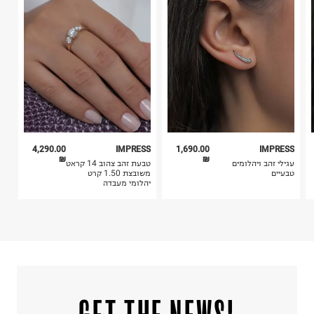
קריית שדה התעופה
4. לא ניתן להחזיר ויטמינים ותוספי תזונה.
ח.פ. 515722536
5. יש להחזיר את כל הפריטים עם התוויות.
6. נעליים ניתן להחזיר רק בקופסתם המקורית בלבד.
4,290.00
IMPRESS
1,690.00
IMPRESS
₪
₪
עגילי זהב ויהלומים
טבעת זהב צהוב 14 קראט
טבעיים
משובצת 1.50 קרט
יהלומי מעבדה