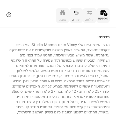
הוספה לסל
1
אספקה
החלפה
החזרה
מתנה
פרטים:
1
מגש השיש האובאלי Vinny מבית Studio Marmo הוא פריט
יוקרתי ומעוצב, המשלב באופן מושלם פונקציונליות עם אסתטיקה
על-זמנית. עשוי משיש טבעי ואיכותי, המגש עמיד בפני מים
ושחיקה, ומבטיח שימוש ממושך תוך שמירה על המראה האלגנטי
והיוקרתי שלו. עיצובו האובאלי של המגש הופך אותו למתאים
לשימושים מגוונים ברחבי הבית: כמגש הגשה אלגנטי לשולחן
האוכל, כבסיס להצגת פריטים דקורטיביים בסלון, או כפתרון מעוצב
לבשמים וטיפוח בחדר הרחצה. שיש הוא חומר טבעי, ולכן הצבע
והטקסטורה עשויים להשתנות מפריט לפריט. מאפיינים עיקריים:
אורך - 25 ס"מ רוחב - 12 ס"מ גובה - 2 ס"מ חומר - שיש Studio
marmo סטודיו ישראלי המתמחה בעיצוב אקססוריז יוקרתיים
משיש לעיצוב הבית, פועל מתוך חזון המשלב בין עיצוב מודרני
ומינימליסטי לבין קלאסיות על-זמנית. הסטודיו מוביל קו עיצוב
עכשווי, המתאים לסגנון המוביל כיום בשוק העיצוב הישראלי,