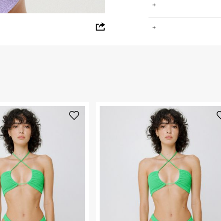
whatsapp
.
facebook
החזרות / החלפות בקליק עם שליח עד הבית ב-14.9 ₪ (במקום ב-19.9
pinterest
 ללחוץ כאן
.
copy link
ום.
למידע נא ללחוץ
נא על גבי החבילה
רות באתר בלבד