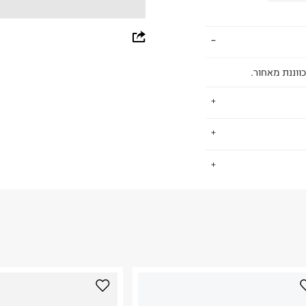
whatsapp
facebook
ווננת מאחור.
pinterest
copy link
טבע בבדים
.
ים. אנחנו אוהבים
וטשירטים החמים
החזרות / החלפות בקליק עם שליח עד הבית ב-14.9 ₪ (במקום ב-19.9
 ללחוץ כאן
.
ום.
למידע נא ללחוץ
נא על גבי החבילה