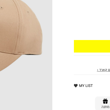
 קארד ›
MY LIST
מתנה