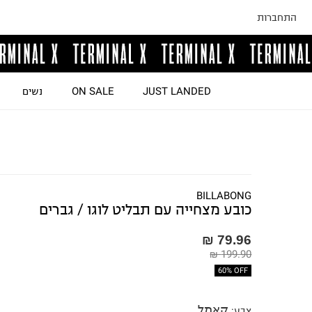
התחברות
JUST LANDED
ON SALE
נשים
BILLABONG
כובע מצחייה עם תבליט לוגו / גברים
79.96 ₪
199.90 ₪
60% OFF
קאמל
צבע
: