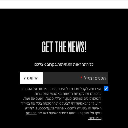
!GET THE NEWS
כל ההמראות והנחיתות בקרוב אצלכם
הרשמה
הכניסו מייל
אני רוצה לקבל מטרמינל איקס מידע ופרסום על הטבות,
עדכונים וקולקציות חדשות באמצעי התקשרות
והטכנולוגיה השונים כגון: דוא"ל/ סמס/ וואטסאפ ועוד.
ידוע לי כי באפשרותי לבטל את ההסכמה בכל עת באיזור
האישי או בפנייה לsupport@terminalx.com. למידע
נוסף על אופן השימוש במידע האישי ראו את
מדיניות
הפרטיות.