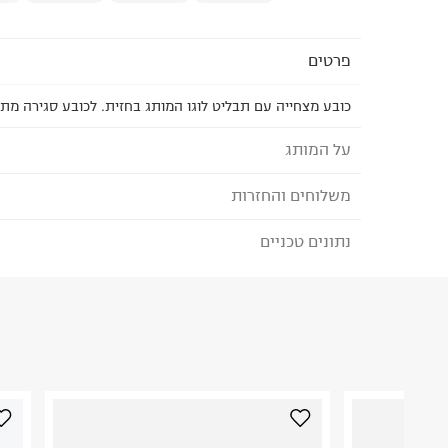
פרטים
כובע מצחייה עם תבליט לוגו המותג בחזית. לכובע סגירה מתכ
על המותג
משלוחים והחזרות
BILLABONG - בילבונג
מותג גלישה אוסטרלי שמביא איתו את וייב החופש וה
נתונים טכניים
לבחירת בשיטת המשלוח המתאימה לכם,
נא ללחוץ כאן
איכותיים, הדפסים טרנדיים ועיצובים נוחים לגברים ונש
הזמנתם והתחרטתם?
את בגדי הים והשמלות הקלילות בקיץ, אך גם את הסו
בחורף.
הרכב בד/חומר
:
98% Cotton 2% Elastane
₪) לזמן מוגבל! חינם בהזמנות מעל 500 ₪.
לפרטים נא
ארץ ייצור
:
בנגלדש
ניתן גם להחזיר את החבילה דרך דואר ישראל ללא תשל
הוראות כביסה
כאן
.
לפני החזרת החבילה, חשוב להדביק את מדבקת הגוביי