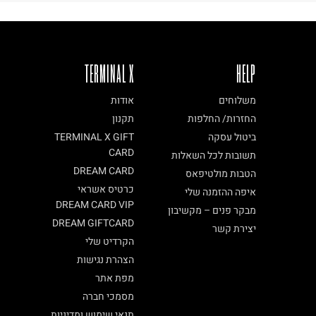
TERMINAL X
HELP
משלוחים
אודות
החזרות/ החלפות
תקנון
ביטול עסקה
TERMINAL X GIFT
CARD
תשובות לכל השאלות
DREAM CARD
הטבות מולטיפאס
כרטיס אשראי
איפה ההזמנה שלי
DREAM CARD VIP
מבקר פנים – מקשיבון
DREAM GIFTCARD
יצירת קשר
הקרדיט שלי
הצהרת נגישות
מפת אתר
מסמכי חברה
תנאי שימוש ומדיניות