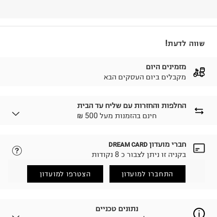
שווה לדעת!
מזמינים היום
מקבלים ביום העסקים הבא
החלפות והחזרות עם שליח עד הבית
₪ חינם בהזמנות מעל 500
חברי מועדון
DREAM CARD
לבחירת בשיטת המשלוח המתאימה לכם,
נא ללחוץ כאן.
בקניה זו ניתן לצבור כ 8 נקודות
הזמנתם והתחרטתם?
החזרות / החלפות בקליק עם שליח עד הבית ב-14.9 ₪
התחברו למועדון
הצטרפו למועדון
(במקום ב-19.9 ₪) לזמן מוגבל! חינם בהזמנות מעל 500 ₪.
לפרטים נא ללחוץ כאן
.
ניתן גם להחזיר את החבילה דרך דואר ישראל ללא תשלום.
נתונים טכניים
למידע נא ללחוץ כאן
.