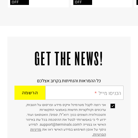
קריית שדה התעופה
OFF
OFF
ח.פ. 515722536
!GET THE NEWS
כל ההמראות והנחיתות בקרוב אצלכם
הכניסו מייל
הרשמה
אני רוצה לקבל מטרמינל איקס מידע ופרסום על הטבות,
עדכונים וקולקציות חדשות באמצעי התקשרות
והטכנולוגיה השונים כגון: דוא"ל/ סמס/ וואטסאפ ועוד.
ידוע לי כי באפשרותי לבטל את ההסכמה בכל עת באיזור
האישי או בפנייה לsupport@terminalx.com. למידע
נוסף על אופן השימוש במידע האישי ראו את
מדיניות
הפרטיות.