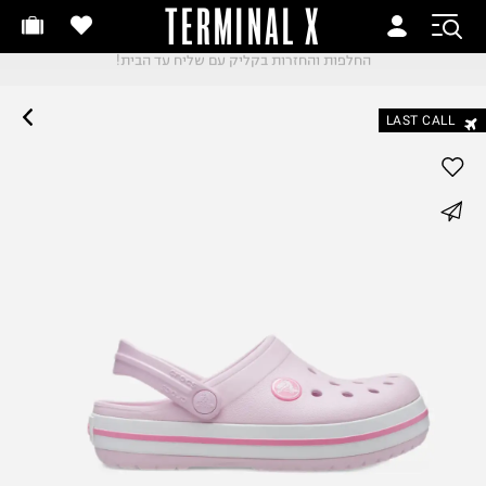
TERMINAL X
זמינים היום
שלוח עד הבית החל מ₪9.9
משלוח עד הבית החל מ₪9.9
משלוח חינם מעל ₪249
שלוח חינם מעל ₪249
קבלים ביום העסקים הבא
LAST CALL
חלפות והחזרות בקליק
ם שליח עד הבית!
שלוח עד הבית החל מ₪9.9
whatsapp
שלוח חינם מעל ₪249
facebook
pinterest
copy link