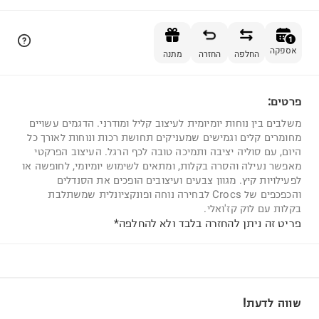
הוספה לסל
1
אספקה
החלפה
החזרה
מתנה
פרטים:
1
משלבים בין נוחות יומיומית לעיצוב קליל ומודרני. הדגמים עשויים
מחומרים קלים וגמישים שמעניקים תחושת רכות ונוחות לאורך כל
היום, עם סוליה יציבה ותמיכה טובה לכף הרגל. העיצוב הפרקטי
מאפשר נעילה והסרה בקלות, ומתאים לשימוש יומיומי, לחופשה או
לפעילויות קיץ. מגוון צבעים ועיצובים הופכים את הסנדלים
והכפכפים של Crocs לבחירה נוחה ופונקציונלית שמשתלבת
בקלות עם לוק קז'ואלי.
פריט זה ניתן להחזרה בלבד ולא להחלפה*
שווה לדעת!