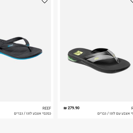
נא על גבי החבילה
רות באתר בלבד
 בלבד. לא ניתן
279.90 ₪
REEF
 אצבע עם לוגו / גברים
כפכפי אצבע לוגו / גברים