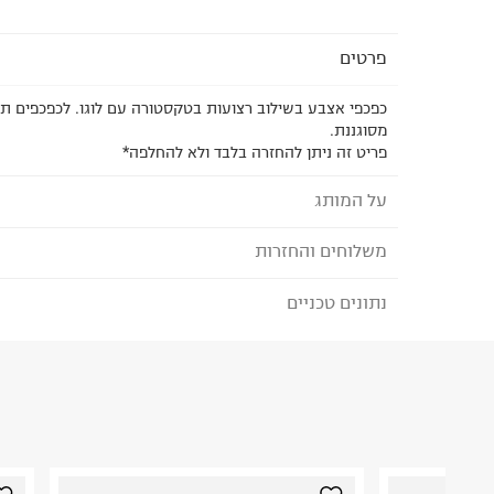
פרטים
כפכפי אצבע בשילוב רצועות בטקסטורה עם לוגו. לכפכפים תיפ
מסוגננת.
פריט זה ניתן להחזרה בלבד ולא להחלפה*
על המותג
משלוחים והחזרות
REEF - ריף
כשהאחים הארגנטינאיים פרננדו וסנטיאגו אגורי השתקע
נתונים טכניים
לבחירת בשיטת המשלוח המתאימה לכם,
נא ללחוץ כאן
הזמנתם והתחרטתם?
את מותג הנעלת החוף שלהם reef, מ
את המוצרים וכמוהם עשו עוד ועוד אנשי שמש וחוף מס
הרכב בד/חומר
:
Syn
שהמותג הפופולרי צבר לעצמו מוניטין של מותג כפכפ
₪) לזמן מוגבל! חינם בהזמנות מעל 500 ₪.
לפרטים נא
ארץ ייצור
:
סין
בעולם.
ניתן גם להחזיר את החבילה דרך דואר ישראל ללא תשל
הוראות כביסה
כאן
.