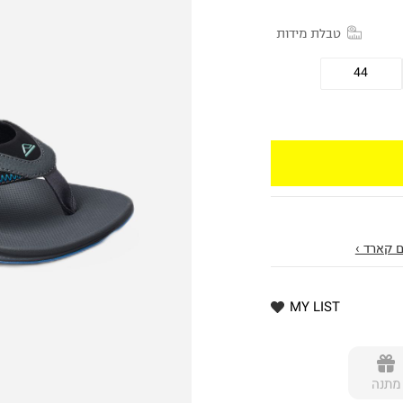
טבלת מידות
44
 קארד ›
MY LIST
מתנה