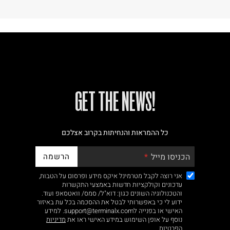
!GET THE NEWS
כל ההמראות והנחיתות בקרוב אצלכם
הרשמה
הכניסו מייל
אני רוצה לקבל מטרמינל איקס מידע ופרסום על הטבות,
עדכונים וקולקציות חדשות באמצעי התקשרות
והטכנולוגיה השונים כגון: דוא"ל/ סמס/ וואטסאפ ועוד.
ידוע לי כי באפשרותי לבטל את ההסכמה בכל עת באיזור
האישי או בפנייה לsupport@terminalx.com. למידע
נוסף על אופן השימוש במידע האישי ראו את
מדיניות
הפרטיות.