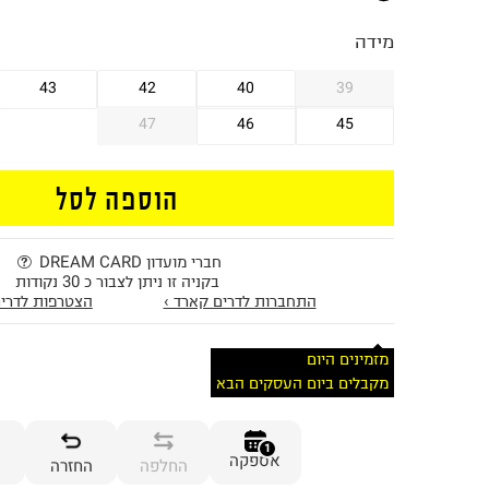
מידה
43
42
40
39
47
46
45
הוספה לסל
חברי מועדון DREAM CARD
בקניה זו ניתן לצבור כ 30 נקודות
התחברות לדרים קארד ›
הצטרפות לדרים
מזמינים היום
מקבלים ביום העסקים הבא
1
אספקה
החלפה
החזרה