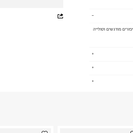
whatsapp
facebook
ורים מודגשים וסולייה
pinterest
copy link
ו בסן דייגו הם חיו
.
את תרבות החוף והגלישה הקליפורנית למקסימום. כשייסדו בשנת 1984
יהרה קהילת הגולשים סביבם לאמץ
ביב לגלובוס, עד
החזרות / החלפות בקליק עם שליח עד הבית ב-14.9 ₪ (במקום ב-19.9
י האצבע המוביל
 ללחוץ כאן
.
ום.
למידע נא ללחוץ