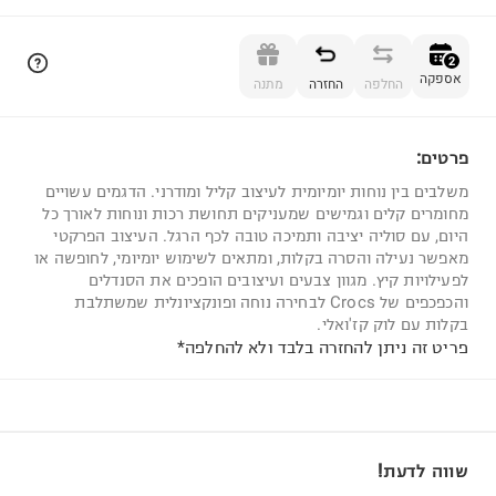
הוספה לסל
2
אספקה
החלפה
החזרה
מתנה
פרטים:
2
משלבים בין נוחות יומיומית לעיצוב קליל ומודרני. הדגמים עשויים
מחומרים קלים וגמישים שמעניקים תחושת רכות ונוחות לאורך כל
היום, עם סוליה יציבה ותמיכה טובה לכף הרגל. העיצוב הפרקטי
מאפשר נעילה והסרה בקלות, ומתאים לשימוש יומיומי, לחופשה או
לפעילויות קיץ. מגוון צבעים ועיצובים הופכים את הסנדלים
והכפכפים של Crocs לבחירה נוחה ופונקציונלית שמשתלבת
בקלות עם לוק קז'ואלי.
פריט זה ניתן להחזרה בלבד ולא להחלפה*
שווה לדעת!