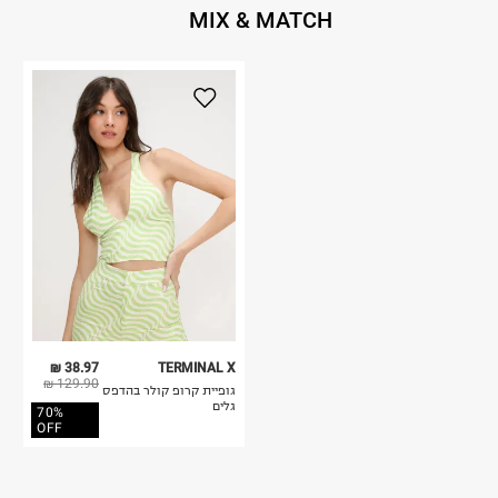
MIX & MATCH
38.97 ₪
TERMINAL X
129.90 ₪
גופיית קרופ קולר בהדפס
גלים
70%
OFF