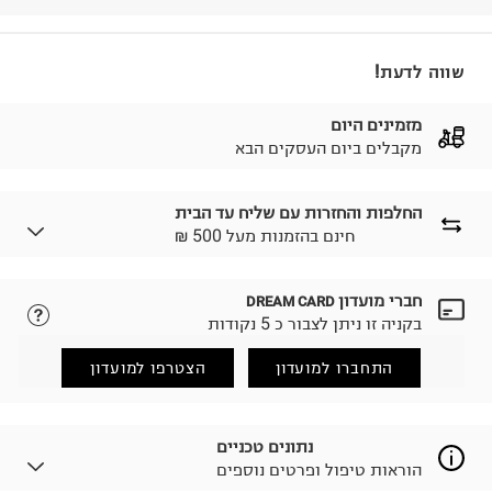
שווה לדעת!
מזמינים היום
מקבלים ביום העסקים הבא
החלפות והחזרות עם שליח עד הבית
₪ חינם בהזמנות מעל 500
חברי מועדון
DREAM CARD
לבחירת בשיטת המשלוח המתאימה לכם,
נא ללחוץ כאן.
בקניה זו ניתן לצבור כ 5 נקודות
הזמנתם והתחרטתם?
החזרות / החלפות בקליק עם שליח עד הבית ב-14.9 ₪
התחברו למועדון
הצטרפו למועדון
(במקום ב-19.9 ₪) לזמן מוגבל! חינם בהזמנות מעל 500 ₪.
לפרטים נא ללחוץ כאן
.
ניתן גם להחזיר את החבילה דרך דואר ישראל ללא תשלום.
נתונים טכניים
למידע נא ללחוץ כאן
.
הוראות טיפול ופרטים נוספים
לפני החזרת החבילה, חשוב להדביק את מדבקת הגוביינא על