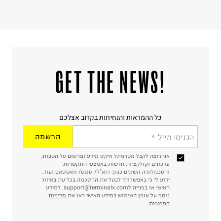
ח.פ. 515722536
!GET THE NEWS
כל ההמראות והנחיתות בקרוב אצלכם
הכניסו מייל
הרשמה
אני רוצה לקבל מטרמינל איקס מידע ופרסום על הטבות,
עדכונים וקולקציות חדשות באמצעי התקשרות
והטכנולוגיה השונים כגון: דוא"ל/ סמס/ וואטסאפ ועוד.
ידוע לי כי באפשרותי לבטל את ההסכמה בכל עת באיזור
האישי או בפנייה לsupport@terminalx.com. למידע
נוסף על אופן השימוש במידע האישי ראו את
מדיניות
הפרטיות.