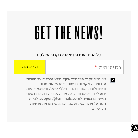
!GET THE NEWS
כל ההמראות והנחיתות בקרוב אצלכם
הכניסו מייל
הרשמה
אני רוצה לקבל מטרמינל איקס מידע ופרסום על הטבות,
עדכונים וקולקציות חדשות באמצעי התקשרות
והטכנולוגיה השונים כגון: דוא"ל/ סמס/ וואטסאפ ועוד.
ידוע לי כי באפשרותי לבטל את ההסכמה בכל עת באיזור
האישי או בפנייה לsupport@terminalx.com. למידע
נוסף על אופן השימוש במידע האישי ראו את
מדיניות
הפרטיות.