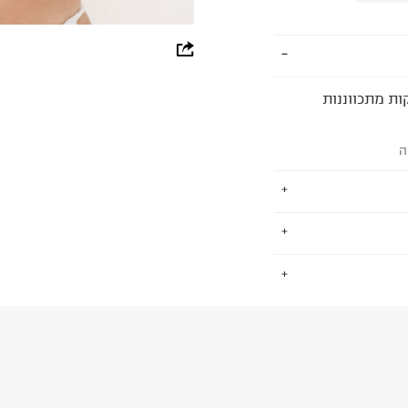
whatsapp
facebook
ות מתכווננות
pinterest
ה
copy link
ים, גברים וילדים.
.
שמש סמן לפריטי
למעורר קנאה.
החזרות / החלפות בקליק עם שליח עד הבית ב-14.9 ₪ (במקום ב-19.9
 ללחוץ כאן
.
ום.
למידע נא ללחוץ