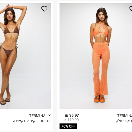
נא על גבי החבילה
רות באתר בלבד
 בלבד. לא ניתן
35.97 ₪
TERMINAL X
TERMIN
119.90 ₪
יקיני חלק
תחתוני ביקיני עם קשירה
70% OFF