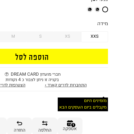
מידה
M
S
XS
XXS
הוספה לסל
חברי מועדון DREAM CARD
בקניה זו ניתן לצבור כ 4 נקודות
התחברות לדרים קארד ›
הצטרפות לדרים
מזמינים היום
מקבלים ביום העסקים הבא
1
אספקה
החלפה
החזרה