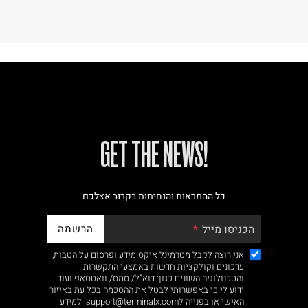
!GET THE NEWS
כל ההמראות והנחיתות בקרוב אצלכם
הרשמה
הכניסו מייל
אני רוצה לקבל מטרמינל איקס מידע ופרסום על הטבות,
עדכונים וקולקציות חדשות באמצעי התקשרות
והטכנולוגיה השונים כגון: דוא"ל/ סמס/ וואטסאפ ועוד.
ידוע לי כי באפשרותי לבטל את ההסכמה בכל עת באיזור
האישי או בפנייה לsupport@terminalx.com. למידע