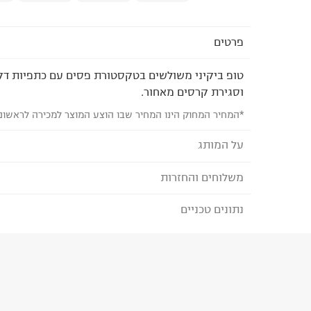
פרטים
טופ ביקיני משולשים בטקסטורת פסים עם כתפיות דק
וסגירת קרסים מאחור.
*המחיר המחוק הינו המחיר שבו הוצע המוצר למכירה לראשונ
על המותג
משלוחים והחזרות
TERMINAL X - טרמינל איקס
מותג אופנה סופר טרנדי, בועט ואורבני המציע אופנת נש
נתונים טכניים
לבחירת בשיטת המשלוח המתאימה לכם,
נא ללחוץ כאן
המותג מביא את הטרנדים הלוהטים ביותר בכל רגע ומ
הזמנתם והתחרטתם?
הלבוש הכי נכונים ומדויקים שהופכים את הארון שלנו 
הרכב בד/חומר
:
92% POLYESTER 8% spandex
₪) לזמן מוגבל! חינם בהזמנות מעל 500 ₪.
לפרטים נא
ארץ ייצור
:
סין
ניתן גם להחזיר את החבילה דרך דואר ישראל ללא תשל
הוראות כביסה